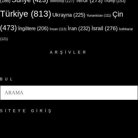
Terör
(273)
(186)
Trump
(153)
Teknoloji
(127)
Türkiye
(813)
Çin
Ukrayna
(225)
Yunanistan
(111)
(473)
İsrail
(276)
İngiltere
(206)
İran
(232)
İnsan
(113)
İstihbarat
(121)
ARŞIVLER
Arşivler
BUL
SITEYE GIRIŞ