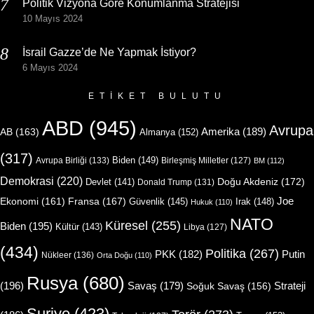
Politik Vizyona Göre Konumlanma Stratejisi
10 Mayıs 2024
İsrail Gazze’de Ne Yapmak İstiyor?
6 Mayıs 2024
ETIKET BULUTU
ABD
(945)
Avrupa
Amerika
(189)
AB
(163)
Almanya
(152)
(317)
Biden
(149)
Avrupa Birliği
(133)
Birleşmiş Milletler
(127)
BM
(112)
Demokrasi
(220)
Doğu Akdeniz
(172)
Devlet
(141)
Donald Trump
(131)
Joe
Ekonomi
(161)
Fransa
(167)
Güvenlik
(145)
Irak
(148)
Hukuk
(110)
NATO
Küresel
(255)
Biden
(195)
Kültür
(143)
Libya
(127)
(434)
Politika
(267)
Putin
PKK
(182)
Nükleer
(136)
Orta Doğu
(110)
Rusya
(680)
(196)
Strateji
Savaş
(179)
Soğuk Savaş
(156)
Suriye
(423)