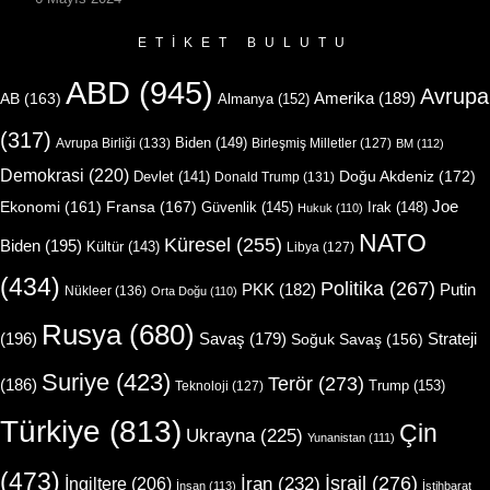
ETIKET BULUTU
ABD
(945)
Avrupa
Amerika
(189)
AB
(163)
Almanya
(152)
(317)
Biden
(149)
Avrupa Birliği
(133)
Birleşmiş Milletler
(127)
BM
(112)
Demokrasi
(220)
Doğu Akdeniz
(172)
Devlet
(141)
Donald Trump
(131)
Joe
Ekonomi
(161)
Fransa
(167)
Güvenlik
(145)
Irak
(148)
Hukuk
(110)
NATO
Küresel
(255)
Biden
(195)
Kültür
(143)
Libya
(127)
(434)
Politika
(267)
Putin
PKK
(182)
Nükleer
(136)
Orta Doğu
(110)
Rusya
(680)
(196)
Strateji
Savaş
(179)
Soğuk Savaş
(156)
Suriye
(423)
Terör
(273)
(186)
Trump
(153)
Teknoloji
(127)
Türkiye
(813)
Çin
Ukrayna
(225)
Yunanistan
(111)
(473)
İsrail
(276)
İngiltere
(206)
İran
(232)
İnsan
(113)
İstihbarat