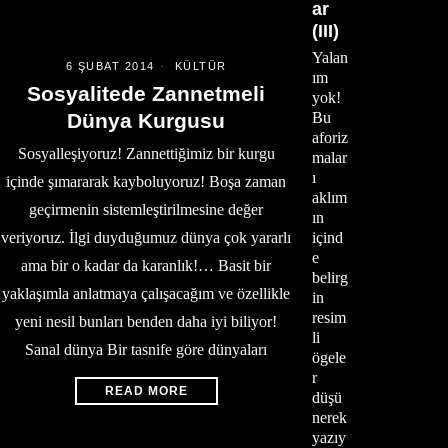
ar
(III)
Yalan
6 ŞUBAT 2014
KÜLTÜR
ım
Sosyalitede Zannetmeli
yok!
Dünya Kurgusu
Bu
aforiz
Sosyalleşiyoruz! Zannettiğimiz bir kurgu
malar
ı
içinde şımararak kayboluyoruz! Boşa zaman
aklım
geçirmenin sistemleştirilmesine değer
ın
veriyoruz. İlgi duyduğumuz dünya çok yararlı
içind
e
ama bir o kadar da karanlık!… Basit bir
belirg
yaklaşımla anlatmaya çalışacağım ve özellikle
in
resim
yeni nesil bunları benden daha iyi biliyor!
li
Sanal dünya Bir tasnife göre dünyaları
ögele
r
READ MORE
düşü
nerek
yazıy