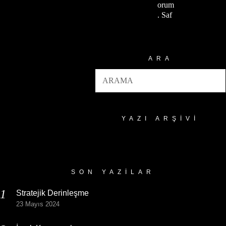
orum
. Saf
ARA
YAZI ARŞIVI
Yazı
Arşivi
SON YAZILAR
Stratejik Derinleşme
23 Mayıs 2024