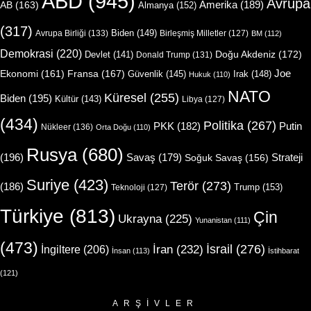
ABD
(945)
Avrupa
Amerika
(189)
AB
(163)
Almanya
(152)
(317)
Biden
(149)
Avrupa Birliği
(133)
Birleşmiş Milletler
(127)
BM
(112)
Demokrasi
(220)
Doğu Akdeniz
(172)
Devlet
(141)
Donald Trump
(131)
Joe
Ekonomi
(161)
Fransa
(167)
Güvenlik
(145)
Irak
(148)
Hukuk
(110)
NATO
Küresel
(255)
Biden
(195)
Kültür
(143)
Libya
(127)
(434)
Politika
(267)
Putin
PKK
(182)
Nükleer
(136)
Orta Doğu
(110)
Rusya
(680)
(196)
Strateji
Savaş
(179)
Soğuk Savaş
(156)
Suriye
(423)
Terör
(273)
(186)
Trump
(153)
Teknoloji
(127)
Türkiye
(813)
Çin
Ukrayna
(225)
Yunanistan
(111)
(473)
İsrail
(276)
İngiltere
(206)
İran
(232)
İnsan
(113)
İstihbarat
(121)
ARŞIVLER