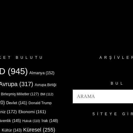
KET BULUTU
ARŞIVLE
Arşivler
D
(945)
Almanya
(152)
Avrupa
(317)
BUL
Avrupa Birliği
Birleşmiş Milletler
(127)
BM
(112)
0)
Devlet
(141)
Donald Trump
niz
(172)
Ekonomi
(161)
SITEYE GI
venlik
(145)
Irak
(148)
Hukuk
(110)
Küresel
(255)
)
Kültür
(143)