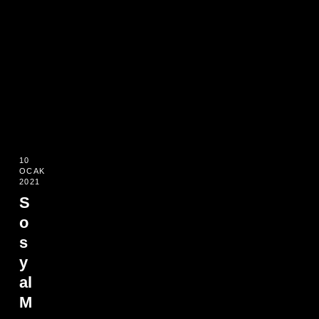
10
OCAK
2021
S
o
s
y
al
M