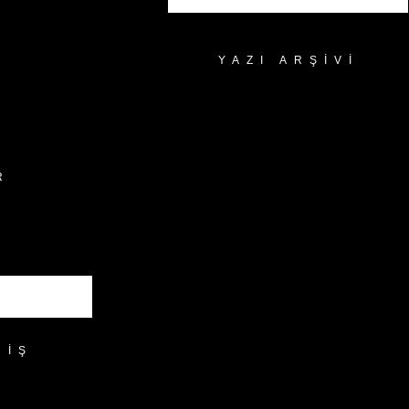
YAZI ARŞIVI
Yazı
Arşivi
R
RIŞ