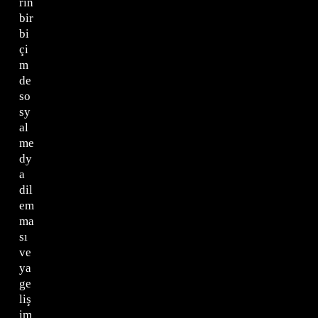
rin
bir
bi
çi
m
de
so
sy
al
me
dy
a
dil
em
ma
sı
ve
ya
ge
liş
im