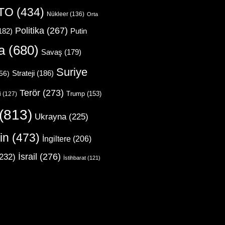
TO
(434)
Nükleer
(136)
Orta
Politika
(267)
Putin
182)
a
(680)
Savaş
(179)
Suriye
Strateji
(186)
56)
Terör
(273)
Trump
(153)
i
(127)
(813)
Ukrayna
(225)
in
(473)
İngiltere
(206)
İsrail
(276)
232)
İstihbarat
(121)