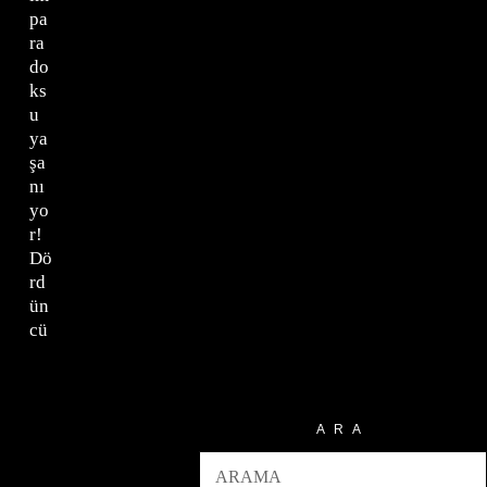
pa
ra
do
ks
u
ya
şa
nı
yo
r!
Dö
rd
ün
cü
ARA