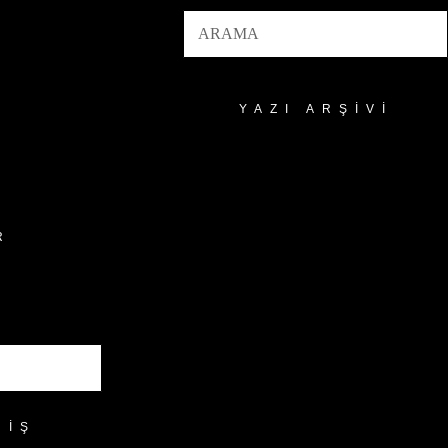
YAZI ARŞIVI
Yazı
Arşivi
R
RIŞ