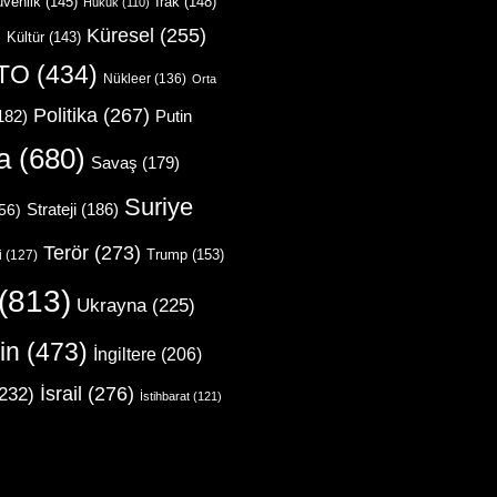
venlik
(145)
Irak
(148)
Hukuk
(110)
Küresel
(255)
)
Kültür
(143)
TO
(434)
Nükleer
(136)
Orta
Politika
(267)
Putin
182)
a
(680)
Savaş
(179)
Suriye
Strateji
(186)
56)
Terör
(273)
Trump
(153)
i
(127)
(813)
Ukrayna
(225)
in
(473)
İngiltere
(206)
İsrail
(276)
232)
İstihbarat
(121)