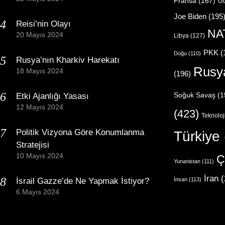
Fransa
(167)
Gü
Joe Biden
(195
Reisi’nin Olayı
NA
20 Mayıs 2024
Libya
(127)
PKK
(
Doğu
(110)
Rusya’nın Kharkiv Harekatı
Rusy
18 Mayıs 2024
(196)
Etki Ajanlığı Yasası
Soğuk Savaş
(1
12 Mayıs 2024
(423)
Teknoloj
Politik Vizyona Göre Konumlanma
Türkiye
Stratejisi
10 Mayıs 2024
Ç
Yunanistan
(111)
İran
(
İsrail Gazze’de Ne Yapmak İstiyor?
İnsan
(113)
6 Mayıs 2024