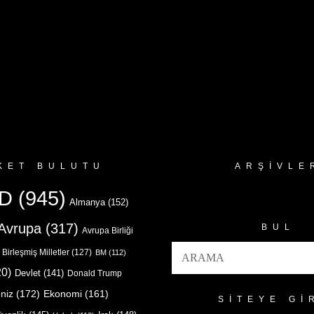
KET BULUTU
ARŞIVLE
Arşivler
D
(945)
Almanya
(152)
Avrupa
(317)
BUL
Avrupa Birliği
Birleşmiş Milletler
(127)
BM
(112)
0)
Devlet
(141)
Donald Trump
niz
(172)
Ekonomi
(161)
SITEYE GI