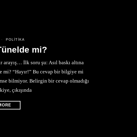
POLITIKA
 Tünelde mi?
r arayış… İlk soru şu: Asıl baskı altına
e mi? “Hayır!” Bu cevap bir bilgiye mi
se bilmiyor. Belirgin bir cevap olmadığı
kiye, çıkışında
MORE