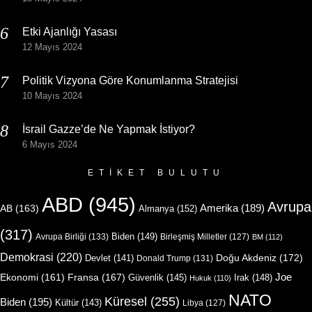
Etki Ajanlığı Yasası
12 Mayıs 2024
Politik Vizyona Göre Konumlanma Stratejisi
10 Mayıs 2024
İsrail Gazze’de Ne Yapmak İstiyor?
6 Mayıs 2024
ETIKET BULUTU
ABD
(945)
Avrupa
Amerika
(189)
AB
(163)
Almanya
(152)
(317)
Biden
(149)
Avrupa Birliği
(133)
Birleşmiş Milletler
(127)
BM
(112)
Demokrasi
(220)
Doğu Akdeniz
(172)
Devlet
(141)
Donald Trump
(131)
Joe
Ekonomi
(161)
Fransa
(167)
Güvenlik
(145)
Irak
(148)
Hukuk
(110)
NATO
Küresel
(255)
Biden
(195)
Kültür
(143)
Libya
(127)