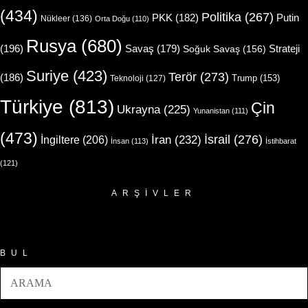
(434)
Politika
(267)
Putin
PKK
(182)
Nükleer
(136)
Orta Doğu
(110)
Rusya
(680)
(196)
Strateji
Savaş
(179)
Soğuk Savaş
(156)
Suriye
(423)
Terör
(273)
(186)
Trump
(153)
Teknoloji
(127)
Türkiye
(813)
Çin
Ukrayna
(225)
Yunanistan
(111)
(473)
İsrail
(276)
İngiltere
(206)
İran
(232)
İnsan
(113)
İstihbarat
(121)
ARŞIVLER
Arşivler
BUL