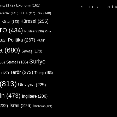
niz
(172)
Ekonomi
(161)
SITEYE GI
venlik
(145)
Irak
(148)
Hukuk
(110)
Küresel
(255)
)
Kültür
(143)
TO
(434)
Nükleer
(136)
Orta
Politika
(267)
Putin
182)
a
(680)
Savaş
(179)
Suriye
Strateji
(186)
56)
Terör
(273)
Trump
(153)
i
(127)
(813)
Ukrayna
(225)
in
(473)
İngiltere
(206)
İsrail
(276)
232)
İstihbarat
(121)