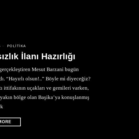
5
POLITIKA
lık İlanı Hazırlığı
gerçekleştiren Mesut Barzani bugün
dı. “Hayırlı olsun!..” Böyle mi diyeceğiz?
 ittifakının uçakları ve gemileri varken,
 yakın bölge olan Başika’ya konuşlanmış
rk
MORE