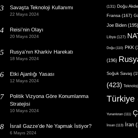
Doğu Akde
(131)
Savaşta Teknoloji Kullanımı
22 Mayıs 2024
Fransa
(167)
Gü
Joe Biden
(195
Reisi’nin Olayı
NA
20 Mayıs 2024
Libya
(127)
PKK
(
Doğu
(110)
Rusya’nın Kharkiv Harekatı
Rusy
18 Mayıs 2024
(196)
Etki Ajanlığı Yasası
Soğuk Savaş
(1
12 Mayıs 2024
(423)
Teknoloj
Politik Vizyona Göre Konumlanma
Türkiye
Stratejisi
10 Mayıs 2024
Ç
Yunanistan
(111)
İran
(
İsrail Gazze’de Ne Yapmak İstiyor?
İnsan
(113)
6 Mayıs 2024