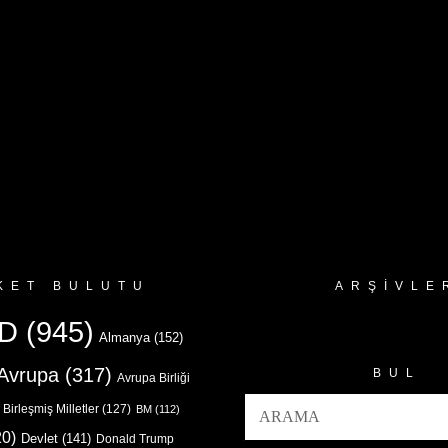
KET BULUTU
ARŞIVLE
Arşivler
D
(945)
Almanya
(152)
Avrupa
(317)
BUL
Avrupa Birliği
Birleşmiş Milletler
(127)
BM
(112)
0)
Devlet
(141)
Donald Trump