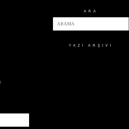
ARA
YAZI ARŞIVI
Yazı
Arşivi
R