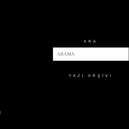
ARA
YAZI ARŞIVI
Yazı
Arşivi
R