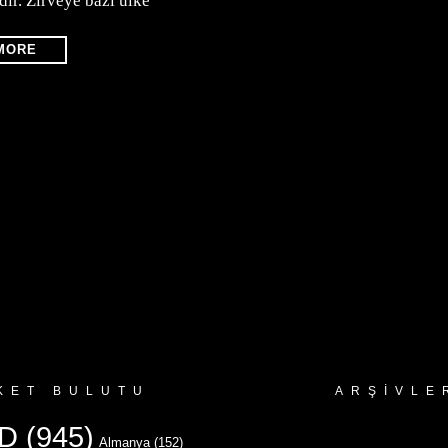
dır. Zirveye bazı ülke
MORE
KET BULUTU
ARŞIVLE
Arşivler
D
(945)
Almanya
(152)