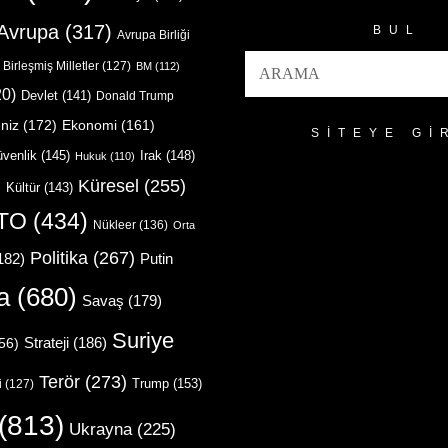
Avrupa
(317)
BUL
Avrupa Birliği
Birleşmiş Milletler
(127)
BM
(112)
0)
Devlet
(141)
Donald Trump
niz
(172)
Ekonomi
(161)
SITEYE GI
venlik
(145)
Irak
(148)
Hukuk
(110)
Küresel
(255)
)
Kültür
(143)
TO
(434)
Nükleer
(136)
Orta
Politika
(267)
Putin
182)
a
(680)
Savaş
(179)
Suriye
Strateji
(186)
56)
Terör
(273)
Trump
(153)
i
(127)
(813)
Ukrayna
(225)