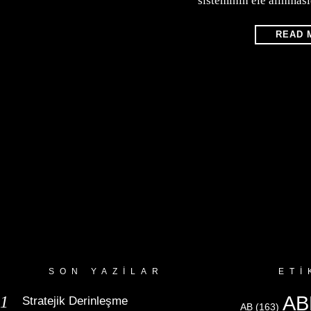
sisteminin ele alınması
READ 
SON YAZILAR
ETI
AB
Stratejik Derinleşme
AB
(163)