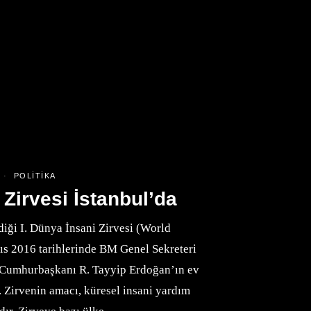
POLITIKA
 Zirvesi İstanbul’da
diği I. Dünya İnsani Zirvesi (World
 2016 tarihlerinde BM Genel Sekreteri
Cumhurbaşkanı R. Tayyip Erdoğan’ın ev
i. Zirvenin amacı, küresel insani yardım