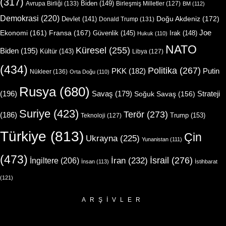
(317)
Biden
(149)
Avrupa Birliği
(133)
Birleşmiş Milletler
(127)
BM
(112)
Demokrasi
(220)
Doğu Akdeniz
(172)
Devlet
(141)
Donald Trump
(131)
Joe
Ekonomi
(161)
Fransa
(167)
Güvenlik
(145)
Irak
(148)
Hukuk
(110)
NATO
Küresel
(255)
Biden
(195)
Kültür
(143)
Libya
(127)
(434)
Politika
(267)
Putin
PKK
(182)
Nükleer
(136)
Orta Doğu
(110)
Rusya
(680)
(196)
Strateji
Savaş
(179)
Soğuk Savaş
(156)
Suriye
(423)
Terör
(273)
(186)
Trump
(153)
Teknoloji
(127)
Türkiye
(813)
Çin
Ukrayna
(225)
Yunanistan
(111)
(473)
İsrail
(276)
İngiltere
(206)
İran
(232)
İnsan
(113)
İstihbarat
(121)
ARŞIVLER
Arşivler