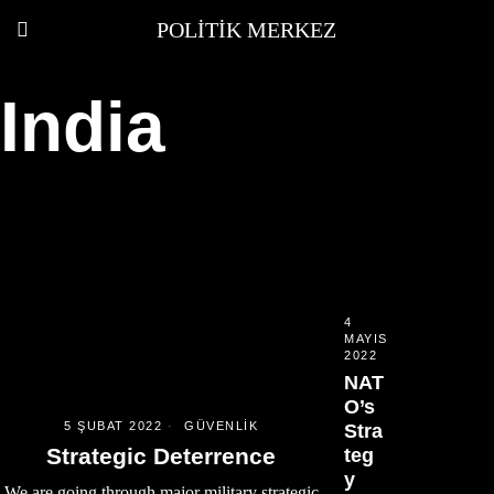
POLITIK MERKEZ
India
4
MAYIS
2022
NAT
O’s
5 ŞUBAT 2022
GÜVENLIK
Stra
Strategic Deterrence
teg
y
We are going through major military strategic