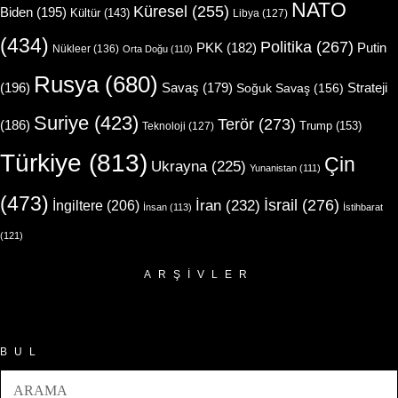
NATO
Küresel
(255)
Biden
(195)
Kültür
(143)
Libya
(127)
(434)
Politika
(267)
Putin
PKK
(182)
Nükleer
(136)
Orta Doğu
(110)
Rusya
(680)
(196)
Strateji
Savaş
(179)
Soğuk Savaş
(156)
Suriye
(423)
Terör
(273)
(186)
Trump
(153)
Teknoloji
(127)
Türkiye
(813)
Çin
Ukrayna
(225)
Yunanistan
(111)
(473)
İsrail
(276)
İngiltere
(206)
İran
(232)
İnsan
(113)
İstihbarat
(121)
ARŞIVLER
Arşivler
BUL