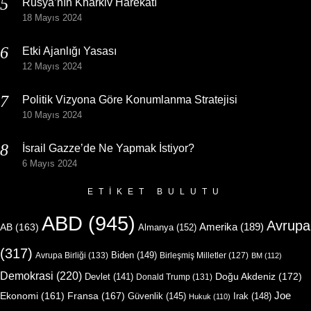
Rusya’nın Kharkiv Harekatı
18 Mayıs 2024
Etki Ajanlığı Yasası
12 Mayıs 2024
Politik Vizyona Göre Konumlanma Stratejisi
10 Mayıs 2024
İsrail Gazze’de Ne Yapmak İstiyor?
6 Mayıs 2024
ETIKET BULUTU
ABD
(945)
Avrupa
Amerika
(189)
AB
(163)
Almanya
(152)
(317)
Biden
(149)
Avrupa Birliği
(133)
Birleşmiş Milletler
(127)
BM
(112)
Demokrasi
(220)
Doğu Akdeniz
(172)
Devlet
(141)
Donald Trump
(131)
Joe
Ekonomi
(161)
Fransa
(167)
Güvenlik
(145)
Irak
(148)
Hukuk
(110)