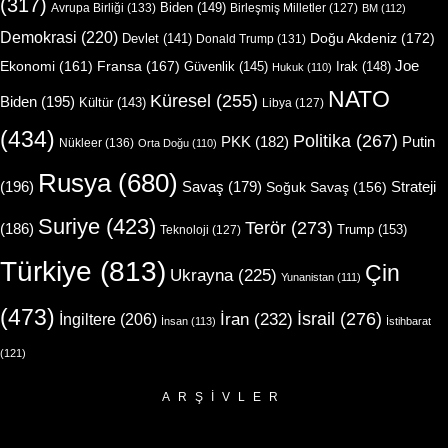
(317)
Biden
(149)
Avrupa Birliği
(133)
Birleşmiş Milletler
(127)
BM
(112)
Demokrasi
(220)
Doğu Akdeniz
(172)
Devlet
(141)
Donald Trump
(131)
Joe
Ekonomi
(161)
Fransa
(167)
Güvenlik
(145)
Irak
(148)
Hukuk
(110)
NATO
Küresel
(255)
Biden
(195)
Kültür
(143)
Libya
(127)
(434)
Politika
(267)
Putin
PKK
(182)
Nükleer
(136)
Orta Doğu
(110)
Rusya
(680)
(196)
Strateji
Savaş
(179)
Soğuk Savaş
(156)
Suriye
(423)
Terör
(273)
(186)
Trump
(153)
Teknoloji
(127)
Türkiye
(813)
Çin
Ukrayna
(225)
Yunanistan
(111)
(473)
İsrail
(276)
İngiltere
(206)
İran
(232)
İnsan
(113)
İstihbarat
(121)
ARŞIVLER
Arşivler