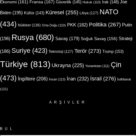
Joe
Ekonomi
(161)
Fransa
(167)
Güvenlik
(145)
Irak
(148)
Hukuk
(110)
NATO
Küresel
(255)
Biden
(195)
Kültür
(143)
Libya
(127)
(434)
Politika
(267)
Putin
PKK
(182)
Nükleer
(136)
Orta Doğu
(110)
Rusya
(680)
(196)
Strateji
Savaş
(179)
Soğuk Savaş
(156)
Suriye
(423)
Terör
(273)
(186)
Trump
(153)
Teknoloji
(127)
Türkiye
(813)
Çin
Ukrayna
(225)
Yunanistan
(111)
(473)
İsrail
(276)
İngiltere
(206)
İran
(232)
İnsan
(113)
İstihbarat
(121)
ARŞIVLER
Arşivler
BUL