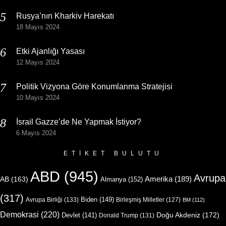
Rusya’nın Kharkiv Harekatı
18 Mayıs 2024
Etki Ajanlığı Yasası
12 Mayıs 2024
Politik Vizyona Göre Konumlanma Stratejisi
10 Mayıs 2024
İsrail Gazze’de Ne Yapmak İstiyor?
6 Mayıs 2024
ETIKET BULUTU
ABD
(945)
Avrupa
Amerika
(189)
AB
(163)
Almanya
(152)
(317)
Biden
(149)
Avrupa Birliği
(133)
Birleşmiş Milletler
(127)
BM
(112)
Demokrasi
(220)
Doğu Akdeniz
(172)
Devlet
(141)
Donald Trump
(131)