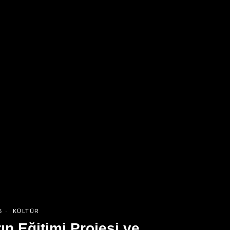
6
KÜLTÜR
ın Eğitimi Projesi ve