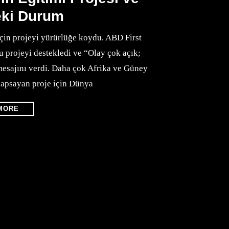
eki Durum
in projeyi yürürlüğe koydu. ABD First
u projeyi destekledi ve “Olay çok açık;
mesajını verdi. Daha çok Afrika ve Güney
kapsayan proje için Dünya
MORE