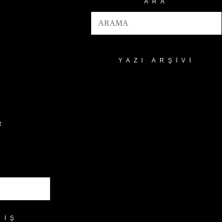
ARA
YAZI ARŞIVI
Yazı
Arşivi
R
RIŞ