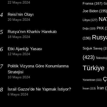
22 Mayıs 2024
Fransa
(167)
Gü
Joe Biden
(195
Reisi’nin Olayı
NA
20 Mayıs 2024
Libya
(127)
PKK
(
Doğu
(110)
Rusya’nın Kharkiv Harekatı
Rusy
18 Mayıs 2024
(196)
Etki Ajanlığı Yasası
Soğuk Savaş
(1
12 Mayıs 2024
(423)
Teknoloj
Politik Vizyona Göre Konumlanma
Türkiye
Stratejisi
10 Mayıs 2024
Ç
Yunanistan
(111)
İran
(
İsrail Gazze’de Ne Yapmak İstiyor?
İnsan
(113)
6 Mayıs 2024