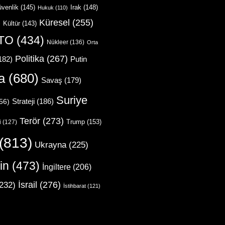
venlik
(145)
Irak
(148)
Hukuk
(110)
Küresel
(255)
)
Kültür
(143)
TO
(434)
Nükleer
(136)
Orta
Politika
(267)
Putin
182)
a
(680)
Savaş
(179)
Suriye
Strateji
(186)
56)
Terör
(273)
Trump
(153)
i
(127)
(813)
Ukrayna
(225)
in
(473)
İngiltere
(206)
İsrail
(276)
232)
İstihbarat
(121)