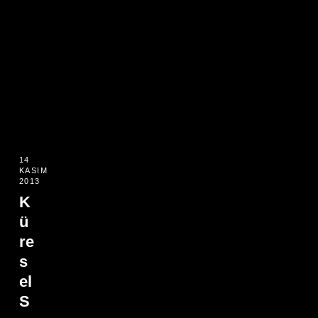
14
KASIM
2013
K
ü
re
s
el
S