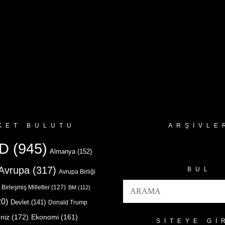
KET BULUTU
ARŞIVLE
Arşivler
D
(945)
Almanya
(152)
Avrupa
(317)
BUL
Avrupa Birliği
Birleşmiş Milletler
(127)
BM
(112)
0)
Devlet
(141)
Donald Trump
niz
(172)
Ekonomi
(161)
SITEYE GI