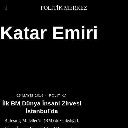
POLITIK MERKEZ
Katar Emiri
25 MAYIS 2016
POLITIKA
İlk BM Dünya İnsani Zirvesi
İstanbul’da
Birleşmiş Milletler’in (BM) düzenlediği I.