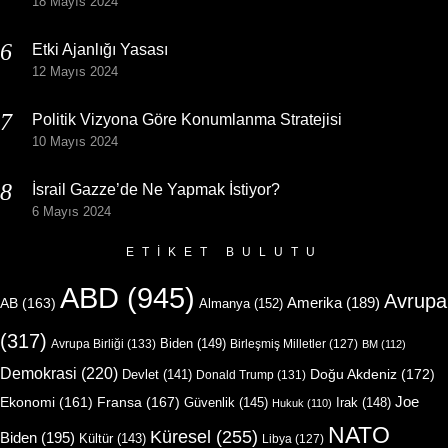
18 Mayıs 2024
Etki Ajanlığı Yasası
12 Mayıs 2024
Politik Vizyona Göre Konumlanma Stratejisi
10 Mayıs 2024
İsrail Gazze’de Ne Yapmak İstiyor?
6 Mayıs 2024
ETIKET BULUTU
ABD
(945)
Avrupa
Amerika
(189)
AB
(163)
Almanya
(152)
(317)
Biden
(149)
Avrupa Birliği
(133)
Birleşmiş Milletler
(127)
BM
(112)
Demokrasi
(220)
Doğu Akdeniz
(172)
Devlet
(141)
Donald Trump
(131)
Joe
Ekonomi
(161)
Fransa
(167)
Güvenlik
(145)
Irak
(148)
Hukuk
(110)
NATO
Küresel
(255)
Biden
(195)
Kültür
(143)
Libya
(127)