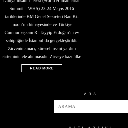
Dünya İnsani Zirvesi (World Humanitarian
Summit – WHS) 23-24 Mayıs 2016
tarihlerinde BM Genel Sekreteri Ban Ki-
moon’un himayesinde ve Türkiye
Cumhurbaşkanı R. Tayyip Erdoğan’ın ev
sahipliğinde İstanbul’da gerçekleştirildi.
Zirvenin amacı, küresel insani yardım
sisteminin ele alınmasıdır. Zirveye bazı ülke
READ MORE
ARA
YAZI ARŞIVI