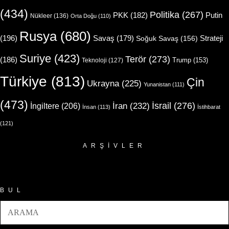
(434)
Politika
(267)
Putin
PKK
(182)
Nükleer
(136)
Orta Doğu
(110)
Rusya
(680)
(196)
Strateji
Savaş
(179)
Soğuk Savaş
(156)
Suriye
(423)
Terör
(273)
(186)
Trump
(153)
Teknoloji
(127)
Türkiye
(813)
Çin
Ukrayna
(225)
Yunanistan
(111)
(473)
İsrail
(276)
İngiltere
(206)
İran
(232)
İnsan
(113)
İstihbarat
(121)
ARŞIVLER
Arşivler
BUL