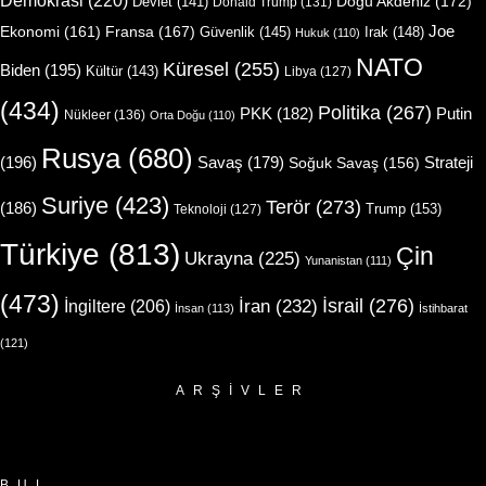
Doğu Akdeniz
(172)
Devlet
(141)
Donald Trump
(131)
Joe
Ekonomi
(161)
Fransa
(167)
Güvenlik
(145)
Irak
(148)
Hukuk
(110)
NATO
Küresel
(255)
Biden
(195)
Kültür
(143)
Libya
(127)
(434)
Politika
(267)
Putin
PKK
(182)
Nükleer
(136)
Orta Doğu
(110)
Rusya
(680)
(196)
Strateji
Savaş
(179)
Soğuk Savaş
(156)
Suriye
(423)
Terör
(273)
(186)
Trump
(153)
Teknoloji
(127)
Türkiye
(813)
Çin
Ukrayna
(225)
Yunanistan
(111)
(473)
İsrail
(276)
İngiltere
(206)
İran
(232)
İnsan
(113)
İstihbarat
(121)
ARŞIVLER
Arşivler
BUL