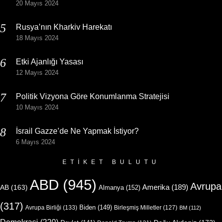
20 Mayıs 2024
Rusya’nın Kharkiv Harekatı
18 Mayıs 2024
Etki Ajanlığı Yasası
12 Mayıs 2024
Politik Vizyona Göre Konumlanma Stratejisi
10 Mayıs 2024
İsrail Gazze’de Ne Yapmak İstiyor?
6 Mayıs 2024
ETIKET BULUTU
ABD
(945)
Avrupa
Amerika
(189)
AB
(163)
Almanya
(152)
(317)
Biden
(149)
Avrupa Birliği
(133)
Birleşmiş Milletler
(127)
BM
(112)
Demokrasi
(220)