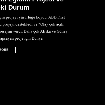
eki Durum
in projeyi yürürlüğe koydu. ABD First
u projeyi destekledi ve “Olay çok açık;
mesajını verdi. Daha çok Afrika ve Güney
kapsayan proje için Dünya
MORE