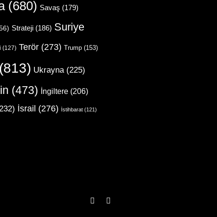
a
(680)
Savaş
(179)
Suriye
Strateji
(186)
56)
Terör
(273)
Trump
(153)
i
(127)
(813)
Ukrayna
(225)
in
(473)
İngiltere
(206)
İsrail
(276)
232)
İstihbarat
(121)