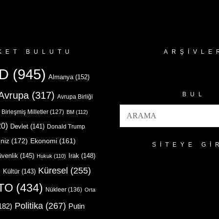
KET BULUTU
ARŞIVLE
Arşivler
D
(945)
Almanya
(152)
Avrupa
(317)
BUL
Avrupa Birliği
Birleşmiş Milletler
(127)
BM
(112)
0)
Devlet
(141)
Donald Trump
niz
(172)
Ekonomi
(161)
SITEYE GI
venlik
(145)
Irak
(148)
Hukuk
(110)
Küresel
(255)
)
Kültür
(143)
TO
(434)
Nükleer
(136)
Orta
Politika
(267)
Putin
182)