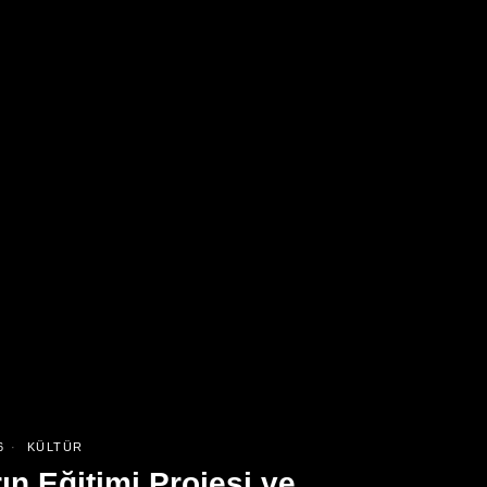
6
KÜLTÜR
ın Eğitimi Projesi ve