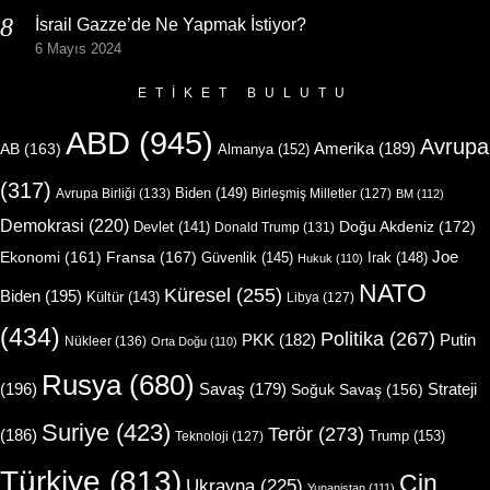
İsrail Gazze’de Ne Yapmak İstiyor?
6 Mayıs 2024
ETIKET BULUTU
ABD
(945)
Avrupa
Amerika
(189)
AB
(163)
Almanya
(152)
(317)
Biden
(149)
Avrupa Birliği
(133)
Birleşmiş Milletler
(127)
BM
(112)
Demokrasi
(220)
Doğu Akdeniz
(172)
Devlet
(141)
Donald Trump
(131)
Joe
Ekonomi
(161)
Fransa
(167)
Güvenlik
(145)
Irak
(148)
Hukuk
(110)
NATO
Küresel
(255)
Biden
(195)
Kültür
(143)
Libya
(127)
(434)
Politika
(267)
Putin
PKK
(182)
Nükleer
(136)
Orta Doğu
(110)
Rusya
(680)
(196)
Strateji
Savaş
(179)
Soğuk Savaş
(156)
Suriye
(423)
Terör
(273)
(186)
Trump
(153)
Teknoloji
(127)
Türkiye
(813)
Çin
Ukrayna
(225)
Yunanistan
(111)