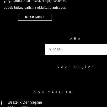
görgü tanıkları silah sesi, Arapça sesler ve
büyük birkaç patlama olduğunu anlatıyor,
READ MORE
ARA
YAZI ARŞIVI
Yazı
Arşivi
SON YAZILAR
Stratejik Derinleşme