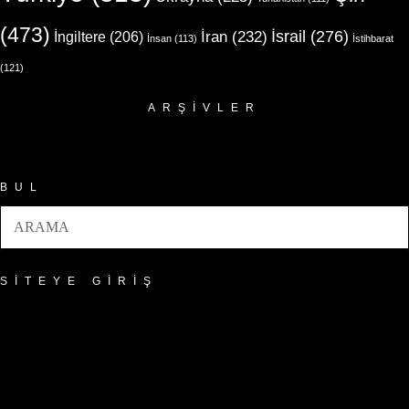
(473)
İsrail
(276)
İngiltere
(206)
İran
(232)
İnsan
(113)
İstihbarat
(121)
ARŞIVLER
Arşivler
BUL
SITEYE GIRIŞ