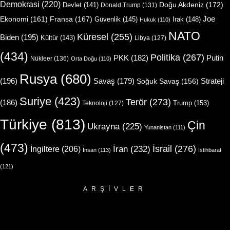
Demokrasi
(220)
Doğu Akdeniz
(172)
Devlet
(141)
Donald Trump
(131)
Joe
Ekonomi
(161)
Fransa
(167)
Güvenlik
(145)
Irak
(148)
Hukuk
(110)
NATO
Küresel
(255)
Biden
(195)
Kültür
(143)
Libya
(127)
(434)
Politika
(267)
Putin
PKK
(182)
Nükleer
(136)
Orta Doğu
(110)
Rusya
(680)
(196)
Strateji
Savaş
(179)
Soğuk Savaş
(156)
Suriye
(423)
Terör
(273)
(186)
Trump
(153)
Teknoloji
(127)
Türkiye
(813)
Çin
Ukrayna
(225)
Yunanistan
(111)
(473)
İsrail
(276)
İngiltere
(206)
İran
(232)
İnsan
(113)
İstihbarat
(121)
ARŞIVLER
Arşivler