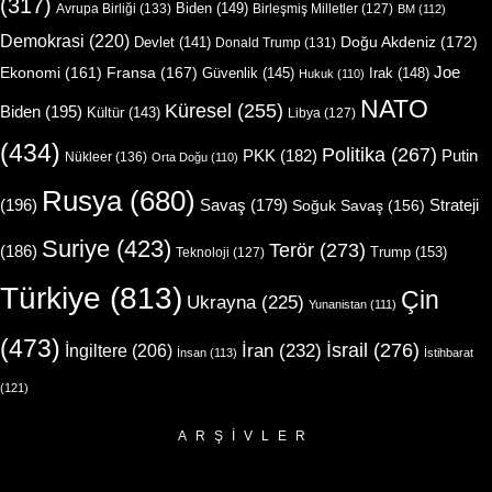
(317)
Biden
(149)
Avrupa Birliği
(133)
Birleşmiş Milletler
(127)
BM
(112)
Demokrasi
(220)
Doğu Akdeniz
(172)
Devlet
(141)
Donald Trump
(131)
Joe
Ekonomi
(161)
Fransa
(167)
Güvenlik
(145)
Irak
(148)
Hukuk
(110)
NATO
Küresel
(255)
Biden
(195)
Kültür
(143)
Libya
(127)
(434)
Politika
(267)
Putin
PKK
(182)
Nükleer
(136)
Orta Doğu
(110)
Rusya
(680)
(196)
Strateji
Savaş
(179)
Soğuk Savaş
(156)
Suriye
(423)
Terör
(273)
(186)
Trump
(153)
Teknoloji
(127)
Türkiye
(813)
Çin
Ukrayna
(225)
Yunanistan
(111)
(473)
İsrail
(276)
İngiltere
(206)
İran
(232)
İnsan
(113)
İstihbarat
(121)
ARŞIVLER
Arşivler