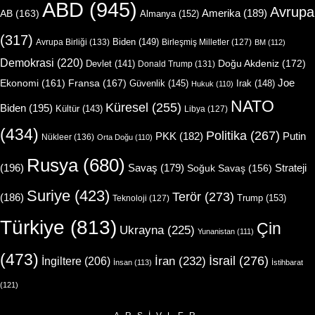
ABD
(945)
Avrupa
Amerika
(189)
AB
(163)
Almanya
(152)
(317)
Biden
(149)
Avrupa Birliği
(133)
Birleşmiş Milletler
(127)
BM
(112)
Demokrasi
(220)
Doğu Akdeniz
(172)
Devlet
(141)
Donald Trump
(131)
Joe
Ekonomi
(161)
Fransa
(167)
Güvenlik
(145)
Irak
(148)
Hukuk
(110)
NATO
Küresel
(255)
Biden
(195)
Kültür
(143)
Libya
(127)
(434)
Politika
(267)
Putin
PKK
(182)
Nükleer
(136)
Orta Doğu
(110)
Rusya
(680)
(196)
Strateji
Savaş
(179)
Soğuk Savaş
(156)
Suriye
(423)
Terör
(273)
(186)
Trump
(153)
Teknoloji
(127)
Türkiye
(813)
Çin
Ukrayna
(225)
Yunanistan
(111)
(473)
İsrail
(276)
İngiltere
(206)
İran
(232)
İnsan
(113)
İstihbarat
(121)