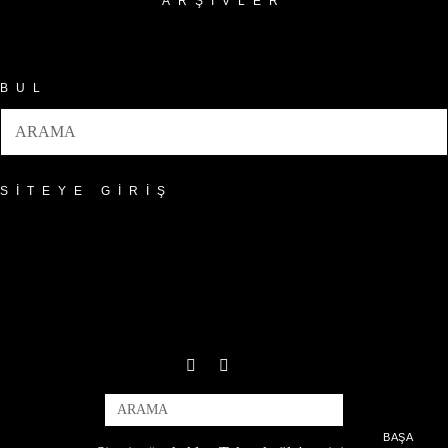
ARŞIVLER
Arşivler
BUL
SITEYE GIRIŞ
BAŞA