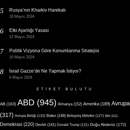
Rusya’nın Kharkiv Harekatı
18 Mayıs 2024
Etki Ajanlığı Yasası
12 Mayıs 2024
Politik Vizyona Göre Konumlanma Stratejisi
10 Mayıs 2024
İsrail Gazze’de Ne Yapmak İstiyor?
6 Mayıs 2024
ETIKET BULUTU
ABD
(945)
Avrupa
Amerika
(189)
AB
(163)
Almanya
(152)
(317)
Biden
(149)
Avrupa Birliği
(133)
Birleşmiş Milletler
(127)
BM
(112)
Demokrasi
(220)
Doğu Akdeniz
(172)
Devlet
(141)
Donald Trump
(131)