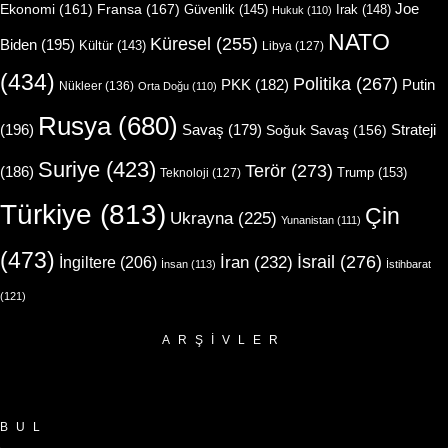
Joe
Ekonomi
(161)
Fransa
(167)
Güvenlik
(145)
Irak
(148)
Hukuk
(110)
NATO
Küresel
(255)
Biden
(195)
Kültür
(143)
Libya
(127)
(434)
Politika
(267)
Putin
PKK
(182)
Nükleer
(136)
Orta Doğu
(110)
Rusya
(680)
(196)
Strateji
Savaş
(179)
Soğuk Savaş
(156)
Suriye
(423)
Terör
(273)
(186)
Trump
(153)
Teknoloji
(127)
Türkiye
(813)
Çin
Ukrayna
(225)
Yunanistan
(111)
(473)
İsrail
(276)
İngiltere
(206)
İran
(232)
İnsan
(113)
İstihbarat
(121)
ARŞIVLER
Arşivler
BUL