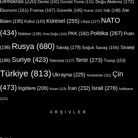
Demokrasi
(220)
Doğu Akdeniz
(172)
Devlet
(141)
Donald Trump
(131)
Joe
Ekonomi
(161)
Fransa
(167)
Güvenlik
(145)
Irak
(148)
Hukuk
(110)
NATO
Küresel
(255)
Biden
(195)
Kültür
(143)
Libya
(127)
(434)
Politika
(267)
Putin
PKK
(182)
Nükleer
(136)
Orta Doğu
(110)
Rusya
(680)
(196)
Strateji
Savaş
(179)
Soğuk Savaş
(156)
Suriye
(423)
Terör
(273)
(186)
Trump
(153)
Teknoloji
(127)
Türkiye
(813)
Çin
Ukrayna
(225)
Yunanistan
(111)
(473)
İsrail
(276)
İngiltere
(206)
İran
(232)
İnsan
(113)
İstihbarat
(121)
ARŞIVLER
Arşivler