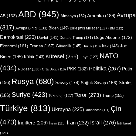
ETIKET BULUTU
ABD
(945)
Avrupa
Amerika
(189)
AB
(163)
Almanya
(152)
(317)
Biden
(149)
Avrupa Birliği
(133)
Birleşmiş Milletler
(127)
BM
(112)
Demokrasi
(220)
Doğu Akdeniz
(172)
Devlet
(141)
Donald Trump
(131)
Joe
Ekonomi
(161)
Fransa
(167)
Güvenlik
(145)
Irak
(148)
Hukuk
(110)
NATO
Küresel
(255)
Biden
(195)
Kültür
(143)
Libya
(127)
(434)
Politika
(267)
Putin
PKK
(182)
Nükleer
(136)
Orta Doğu
(110)
Rusya
(680)
(196)
Strateji
Savaş
(179)
Soğuk Savaş
(156)
Suriye
(423)
Terör
(273)
(186)
Trump
(153)
Teknoloji
(127)
Türkiye
(813)
Çin
Ukrayna
(225)
Yunanistan
(111)
(473)
İsrail
(276)
İngiltere
(206)
İran
(232)
İnsan
(113)
İstihbarat
(121)