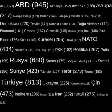
ABD
(945)
Avrupa
Amerika
(189)
AB
(163)
Almanya
(152)
(317)
Biden
(149)
Avrupa Birliği
(133)
Birleşmiş Milletler
(127)
BM
(112)
Demokrasi
(220)
Doğu Akdeniz
(172)
Devlet
(141)
Donald Trump
(131)
Joe
Ekonomi
(161)
Fransa
(167)
Güvenlik
(145)
Irak
(148)
Hukuk
(110)
NATO
Küresel
(255)
Biden
(195)
Kültür
(143)
Libya
(127)
(434)
Politika
(267)
Putin
PKK
(182)
Nükleer
(136)
Orta Doğu
(110)
Rusya
(680)
(196)
Strateji
Savaş
(179)
Soğuk Savaş
(156)
Suriye
(423)
Terör
(273)
(186)
Trump
(153)
Teknoloji
(127)
Türkiye
(813)
Çin
Ukrayna
(225)
Yunanistan
(111)
(473)
İsrail
(276)
İngiltere
(206)
İran
(232)
İnsan
(113)
İstihbarat
(121)