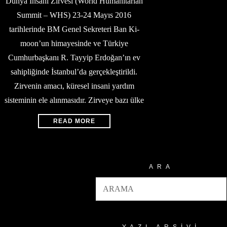
Dünya İnsani Zirvesi (World Humanitarian
Summit – WHS) 23-24 Mayıs 2016
tarihlerinde BM Genel Sekreteri Ban Ki-
moon’un himayesinde ve Türkiye
Cumhurbaşkanı R. Tayyip Erdoğan’ın ev
sahipliğinde İstanbul’da gerçekleştirildi.
Zirvenin amacı, küresel insani yardım
sisteminin ele alınmasıdır. Zirveye bazı ülke
READ MORE
ARA
YAZI ARŞIVI