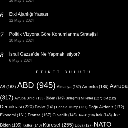
18 Mayıs 2024
Etki Ajanlığı Yasası
12 Mayıs 2024
Politik Vizyona Göre Konumlanma Stratejisi
10 Mayıs 2024
İsrail Gazze’de Ne Yapmak İstiyor?
6 Mayıs 2024
ETIKET BULUTU
ABD
(945)
Avrupa
Amerika
(189)
AB
(163)
Almanya
(152)
(317)
Biden
(149)
Avrupa Birliği
(133)
Birleşmiş Milletler
(127)
BM
(112)
Demokrasi
(220)
Doğu Akdeniz
(172)
Devlet
(141)
Donald Trump
(131)
Joe
Ekonomi
(161)
Fransa
(167)
Güvenlik
(145)
Irak
(148)
Hukuk
(110)
NATO
Küresel
(255)
Biden
(195)
Kültür
(143)
Libya
(127)