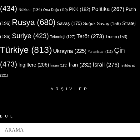
(434)
Politika
(267)
Putin
PKK
(182)
Nükleer
(136)
Orta Doğu
(110)
Rusya
(680)
(196)
Strateji
Savaş
(179)
Soğuk Savaş
(156)
Suriye
(423)
Terör
(273)
(186)
Trump
(153)
Teknoloji
(127)
Türkiye
(813)
Çin
Ukrayna
(225)
Yunanistan
(111)
(473)
İsrail
(276)
İngiltere
(206)
İran
(232)
İnsan
(113)
İstihbarat
(121)
ARŞIVLER
Arşivler
BUL