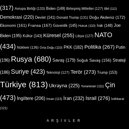
(317)
Biden
(149)
Avrupa Birliği
(133)
Birleşmiş Milletler
(127)
BM
(112)
Demokrasi
(220)
Doğu Akdeniz
(172)
Devlet
(141)
Donald Trump
(131)
Joe
Ekonomi
(161)
Fransa
(167)
Güvenlik
(145)
Irak
(148)
Hukuk
(110)
NATO
Küresel
(255)
Biden
(195)
Kültür
(143)
Libya
(127)
(434)
Politika
(267)
Putin
PKK
(182)
Nükleer
(136)
Orta Doğu
(110)
Rusya
(680)
(196)
Strateji
Savaş
(179)
Soğuk Savaş
(156)
Suriye
(423)
Terör
(273)
(186)
Trump
(153)
Teknoloji
(127)
Türkiye
(813)
Çin
Ukrayna
(225)
Yunanistan
(111)
(473)
İsrail
(276)
İngiltere
(206)
İran
(232)
İnsan
(113)
İstihbarat
(121)
ARŞIVLER