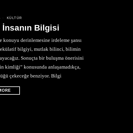
4
KÜLTÜR
 İnsanın Bilgisi
de konuyu derinlemesine irdeleme şansı
ekülatif bilgiyi, mutlak bilinci, bilimin
klayacağız. Sonuçta bir buluşma önerisini
inin kimliği” konusunda anlaşamadıkça,
üğü çekeceğe benziyor. Bilgi
MORE