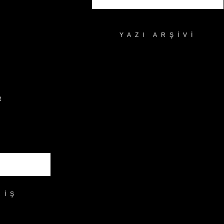
YAZI ARŞIVI
Yazı
Arşivi
R
RIŞ