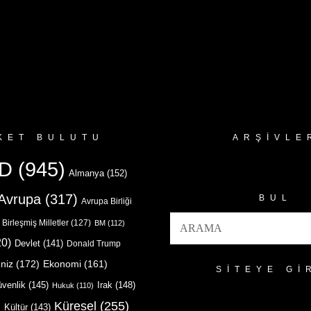
KET BULUTU
ARŞIVLE
Arşivler
D
(945)
Almanya
(152)
Avrupa
(317)
BUL
Avrupa Birliği
Birleşmiş Milletler
(127)
BM
(112)
0)
Devlet
(141)
Donald Trump
niz
(172)
Ekonomi
(161)
SITEYE GI
venlik
(145)
Irak
(148)
Hukuk
(110)
Küresel
(255)
)
Kültür
(143)