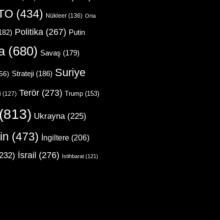
TO
(434)
Nükleer
(136)
Orta
Politika
(267)
Putin
182)
a
(680)
Savaş
(179)
Suriye
Strateji
(186)
56)
Terör
(273)
Trump
(153)
i
(127)
(813)
Ukrayna
(225)
in
(473)
İngiltere
(206)
İsrail
(276)
232)
İstihbarat
(121)