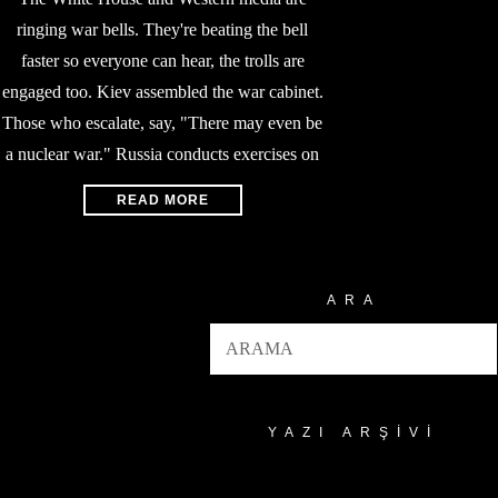
ringing war bells. They're beating the bell
faster so everyone can hear, the trolls are
engaged too. Kiev assembled the war cabinet.
Those who escalate, say, "There may even be
a nuclear war." Russia conducts exercises on
READ MORE
ARA
YAZI ARŞIVI
Yazı