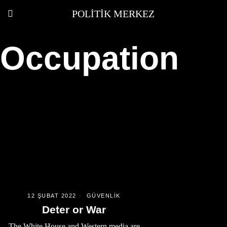
POLITIK MERKEZ
Occupation
12 ŞUBAT 2022
GÜVENLIK
Deter or War
The White House and Western media are