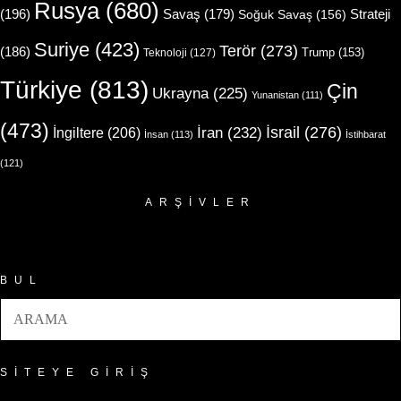
Rusya
(680)
(196)
Strateji
Savaş
(179)
Soğuk Savaş
(156)
Suriye
(423)
Terör
(273)
(186)
Trump
(153)
Teknoloji
(127)
Türkiye
(813)
Çin
Ukrayna
(225)
Yunanistan
(111)
(473)
İsrail
(276)
İngiltere
(206)
İran
(232)
İnsan
(113)
İstihbarat
(121)
ARŞIVLER
Arşivler
BUL
SITEYE GIRIŞ