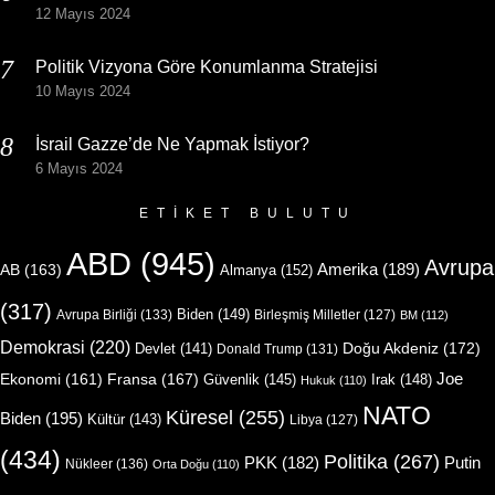
12 Mayıs 2024
Politik Vizyona Göre Konumlanma Stratejisi
10 Mayıs 2024
İsrail Gazze’de Ne Yapmak İstiyor?
6 Mayıs 2024
ETIKET BULUTU
ABD
(945)
Avrupa
Amerika
(189)
AB
(163)
Almanya
(152)
(317)
Biden
(149)
Avrupa Birliği
(133)
Birleşmiş Milletler
(127)
BM
(112)
Demokrasi
(220)
Doğu Akdeniz
(172)
Devlet
(141)
Donald Trump
(131)
Joe
Ekonomi
(161)
Fransa
(167)
Güvenlik
(145)
Irak
(148)
Hukuk
(110)
NATO
Küresel
(255)
Biden
(195)
Kültür
(143)
Libya
(127)
(434)
Politika
(267)
Putin
PKK
(182)
Nükleer
(136)
Orta Doğu
(110)