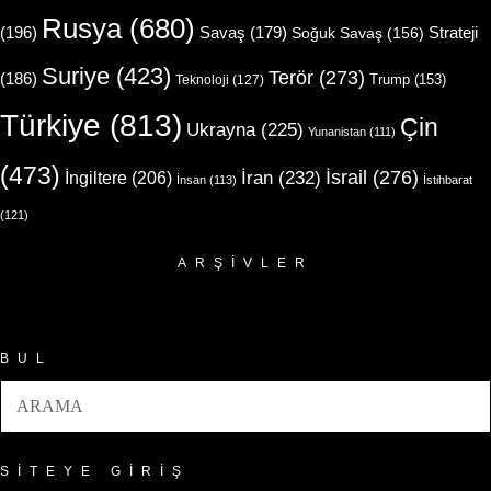
Rusya
(680)
(196)
Strateji
Savaş
(179)
Soğuk Savaş
(156)
Suriye
(423)
Terör
(273)
(186)
Trump
(153)
Teknoloji
(127)
Türkiye
(813)
Çin
Ukrayna
(225)
Yunanistan
(111)
(473)
İsrail
(276)
İngiltere
(206)
İran
(232)
İnsan
(113)
İstihbarat
(121)
ARŞIVLER
Arşivler
BUL
SITEYE GIRIŞ