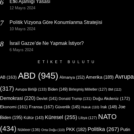
Etki Ajanlığı Yasası
12 Mayıs 2024
Politik Vizyona Göre Konumlanma Stratejisi
10 Mayıs 2024
İsrail Gazze’de Ne Yapmak İstiyor?
6 Mayıs 2024
ETIKET BULUTU
ABD
(945)
Avrupa
Amerika
(189)
AB
(163)
Almanya
(152)
(317)
Biden
(149)
Avrupa Birliği
(133)
Birleşmiş Milletler
(127)
BM
(112)
Demokrasi
(220)
Doğu Akdeniz
(172)
Devlet
(141)
Donald Trump
(131)
Joe
Ekonomi
(161)
Fransa
(167)
Güvenlik
(145)
Irak
(148)
Hukuk
(110)
NATO
Küresel
(255)
Biden
(195)
Kültür
(143)
Libya
(127)
(434)
Politika
(267)
Putin
PKK
(182)
Nükleer
(136)
Orta Doğu
(110)