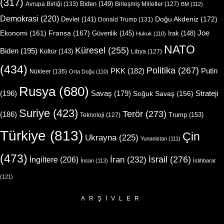
(317)
Biden
(149)
Avrupa Birliği
(133)
Birleşmiş Milletler
(127)
BM
(112)
Demokrasi
(220)
Doğu Akdeniz
(172)
Devlet
(141)
Donald Trump
(131)
Joe
Ekonomi
(161)
Fransa
(167)
Güvenlik
(145)
Irak
(148)
Hukuk
(110)
NATO
Küresel
(255)
Biden
(195)
Kültür
(143)
Libya
(127)
(434)
Politika
(267)
Putin
PKK
(182)
Nükleer
(136)
Orta Doğu
(110)
Rusya
(680)
(196)
Strateji
Savaş
(179)
Soğuk Savaş
(156)
Suriye
(423)
Terör
(273)
(186)
Trump
(153)
Teknoloji
(127)
Türkiye
(813)
Çin
Ukrayna
(225)
Yunanistan
(111)
(473)
İsrail
(276)
İngiltere
(206)
İran
(232)
İnsan
(113)
İstihbarat
(121)
ARŞIVLER
Arşivler