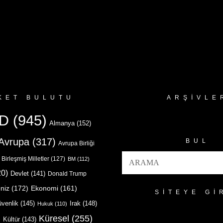
KET BULUTU
ARŞIVLE
Arşivler
D
(945)
Almanya
(152)
Avrupa
(317)
BUL
Avrupa Birliği
Birleşmiş Milletler
(127)
BM
(112)
0)
Devlet
(141)
Donald Trump
niz
(172)
Ekonomi
(161)
SITEYE GI
venlik
(145)
Irak
(148)
Hukuk
(110)
Küresel
(255)
)
Kültür
(143)