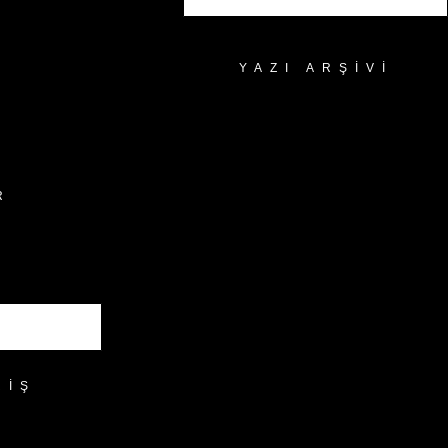
YAZI ARŞIVI
Yazı
Arşivi
R
RIŞ