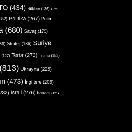
TO
(434)
Nükleer
(136)
Orta
Politika
(267)
Putin
182)
a
(680)
Savaş
(179)
Suriye
Strateji
(186)
56)
Terör
(273)
Trump
(153)
i
(127)
(813)
Ukrayna
(225)
in
(473)
İngiltere
(206)
İsrail
(276)
232)
İstihbarat
(121)