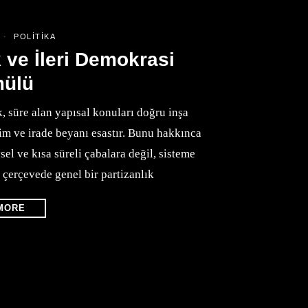
6
POLITIKA
ik ve İleri Demokrasi
mülü
 süre alan yapısal konuları doğru inşa
im ve irade beyanı esastır. Bunu hakkınca
el ve kısa süreli çabalara değil, sisteme
 çerçevede genel bir partizanlık
MORE