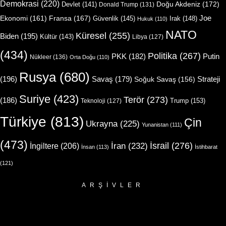
Demokrasi
(220)
Doğu Akdeniz
(172)
Devlet
(141)
Donald Trump
(131)
Joe
Ekonomi
(161)
Fransa
(167)
Güvenlik
(145)
Irak
(148)
Hukuk
(110)
NATO
Küresel
(255)
Biden
(195)
Kültür
(143)
Libya
(127)
(434)
Politika
(267)
Putin
PKK
(182)
Nükleer
(136)
Orta Doğu
(110)
Rusya
(680)
(196)
Strateji
Savaş
(179)
Soğuk Savaş
(156)
Suriye
(423)
Terör
(273)
(186)
Trump
(153)
Teknoloji
(127)
Türkiye
(813)
Çin
Ukrayna
(225)
Yunanistan
(111)
(473)
İsrail
(276)
İngiltere
(206)
İran
(232)
İnsan
(113)
İstihbarat
(121)
ARŞIVLER
Arşivler