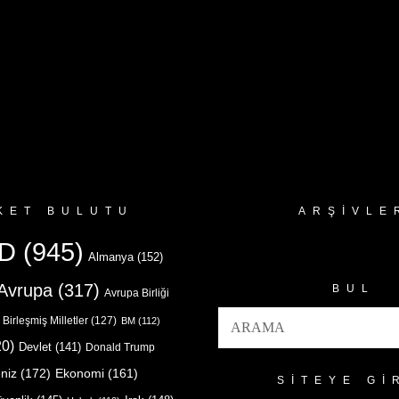
KET BULUTU
ARŞIVLE
Arşivler
D
(945)
Almanya
(152)
Avrupa
(317)
BUL
Avrupa Birliği
Birleşmiş Milletler
(127)
BM
(112)
0)
Devlet
(141)
Donald Trump
niz
(172)
Ekonomi
(161)
SITEYE GI