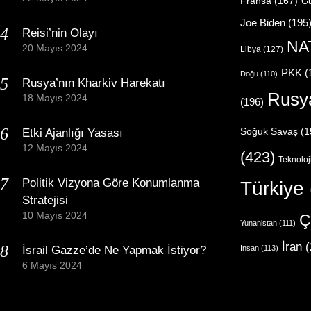
Fransa
(167)
Gü
Joe Biden
(195
Reisi’nin Olayı
NA
20 Mayıs 2024
Libya
(127)
PKK
(
Doğu
(110)
Rusya’nın Kharkiv Harekatı
Rusy
18 Mayıs 2024
(196)
Etki Ajanlığı Yasası
Soğuk Savaş
(1
12 Mayıs 2024
(423)
Teknoloj
Politik Vizyona Göre Konumlanma
Türkiye
Stratejisi
10 Mayıs 2024
Ç
Yunanistan
(111)
İran
(
İsrail Gazze’de Ne Yapmak İstiyor?
İnsan
(113)
6 Mayıs 2024