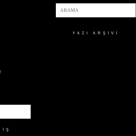
YAZI ARŞIVI
Yazı
Arşivi
R
RIŞ