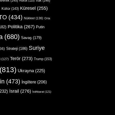
venlik
(145)
Irak
(148)
Hukuk
(110)
Küresel
(255)
)
Kültür
(143)
TO
(434)
Nükleer
(136)
Orta
Politika
(267)
Putin
182)
a
(680)
Savaş
(179)
Suriye
Strateji
(186)
56)
Terör
(273)
Trump
(153)
i
(127)
(813)
Ukrayna
(225)
in
(473)
İngiltere
(206)
İsrail
(276)
232)
İstihbarat
(121)