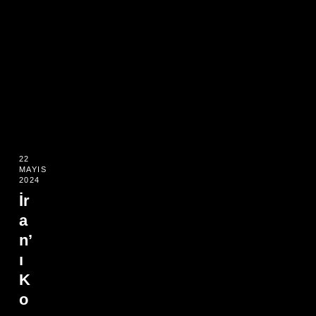
22
MAYIS
2024
İr
a
n’
ı
K
o