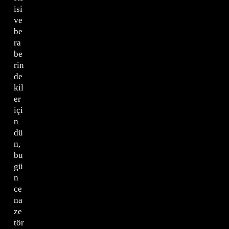
isi
ve
be
ra
be
rin
de
kil
er
içi
n
dü
n,
bu
gü
n
ce
na
ze
tör