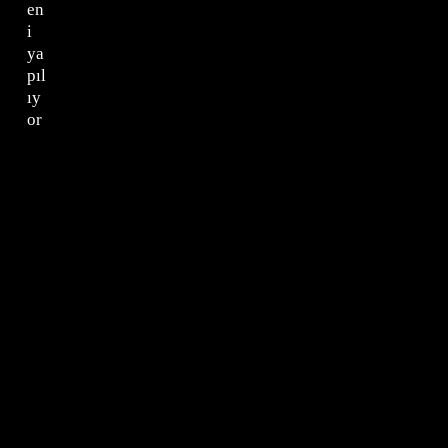
en
i
ya
pıl
ıy
or