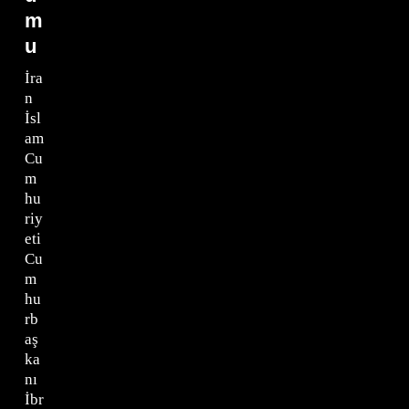
m
u
İra
n
İsl
am
Cu
m
hu
riy
eti
Cu
m
hu
rb
aş
ka
nı
İbr