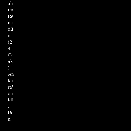
ah
im
Re
isi
dü
n
(2
4
Oc
ak
)
An
ka
ra'
da
idi
.
Be
n