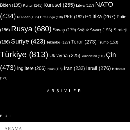
NATO
Küresel
(255)
Biden
(195)
Kültür
(143)
Libya
(127)
(434)
Politika
(267)
Putin
PKK
(182)
Nükleer
(136)
Orta Doğu
(110)
Rusya
(680)
(196)
Strateji
Savaş
(179)
Soğuk Savaş
(156)
Suriye
(423)
Terör
(273)
(186)
Trump
(153)
Teknoloji
(127)
Türkiye
(813)
Çin
Ukrayna
(225)
Yunanistan
(111)
(473)
İsrail
(276)
İngiltere
(206)
İran
(232)
İnsan
(113)
İstihbarat
(121)
ARŞIVLER
Arşivler
BUL