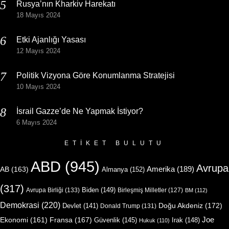
Rusya’nın Kharkiv Harekatı
18 Mayıs 2024
Etki Ajanlığı Yasası
12 Mayıs 2024
Politik Vizyona Göre Konumlanma Stratejisi
10 Mayıs 2024
İsrail Gazze’de Ne Yapmak İstiyor?
6 Mayıs 2024
ETIKET BULUTU
ABD
(945)
Avrupa
Amerika
(189)
AB
(163)
Almanya
(152)
(317)
Biden
(149)
Avrupa Birliği
(133)
Birleşmiş Milletler
(127)
BM
(112)
Demokrasi
(220)
Doğu Akdeniz
(172)
Devlet
(141)
Donald Trump
(131)
Joe
Ekonomi
(161)
Fransa
(167)
Güvenlik
(145)
Irak
(148)
Hukuk
(110)