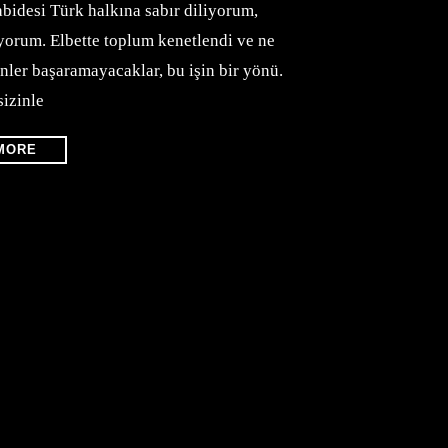
abidesi Türk halkına sabır diliyorum,
liyorum. Elbette toplum kenetlendi ve ne
enler başaramayacaklar, bu işin bir yönü.
sizinle
MORE