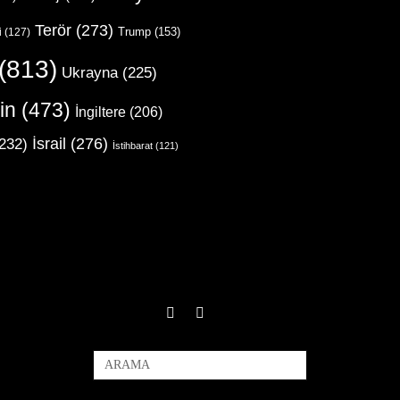
Terör
(273)
Trump
(153)
i
(127)
(813)
Ukrayna
(225)
in
(473)
İngiltere
(206)
İsrail
(276)
232)
İstihbarat
(121)