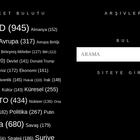
KET BULUTU
ARŞIVLE
Arşivler
D
(945)
Almanya
(152)
Avrupa
(317)
BUL
Avrupa Birliği
Birleşmiş Milletler
(127)
BM
(112)
0)
Devlet
(141)
Donald Trump
niz
(172)
Ekonomi
(161)
SITEYE GI
venlik
(145)
Irak
(148)
Hukuk
(110)
Küresel
(255)
)
Kültür
(143)
TO
(434)
Nükleer
(136)
Orta
Politika
(267)
Putin
182)
a
(680)
Savaş
(179)
Suriye
Strateji
(186)
56)