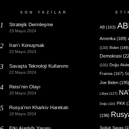
SON YAZILAR
ETI
AB
Stratejik Derinleşme
AB
(163)
23 Mayıs 2024
Amerika
(189)
İran’ı Konuşmak
Biden
(149)
(133)
22 Mayıs 2024
Demokrasi
(22
Doğu Akde
(131)
Savaşta Teknoloji Kullanımı
22 Mayıs 2024
Fransa
(167)
Gü
Joe Biden
(195
Reisi’nin Olayı
NA
20 Mayıs 2024
Libya
(127)
PKK
(
Doğu
(110)
Rusya’nın Kharkiv Harekatı
Rusy
18 Mayıs 2024
(196)
Etki Ajanlığı Yasası
Soğuk Savaş
(1