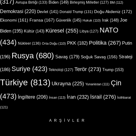
(317)
Biden
(149)
Avrupa Birliği
(133)
Birleşmiş Milletler
(127)
BM
(112)
Demokrasi
(220)
Doğu Akdeniz
(172)
Devlet
(141)
Donald Trump
(131)
Joe
Ekonomi
(161)
Fransa
(167)
Güvenlik
(145)
Irak
(148)
Hukuk
(110)
NATO
Küresel
(255)
Biden
(195)
Kültür
(143)
Libya
(127)
(434)
Politika
(267)
Putin
PKK
(182)
Nükleer
(136)
Orta Doğu
(110)
Rusya
(680)
(196)
Strateji
Savaş
(179)
Soğuk Savaş
(156)
Suriye
(423)
Terör
(273)
(186)
Trump
(153)
Teknoloji
(127)
Türkiye
(813)
Çin
Ukrayna
(225)
Yunanistan
(111)
(473)
İsrail
(276)
İngiltere
(206)
İran
(232)
İnsan
(113)
İstihbarat
(121)
ARŞIVLER
Arşivler