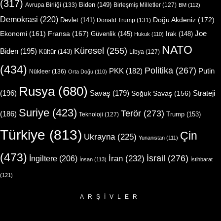
(317)
Biden
(149)
Avrupa Birliği
(133)
Birleşmiş Milletler
(127)
BM
(112)
Demokrasi
(220)
Doğu Akdeniz
(172)
Devlet
(141)
Donald Trump
(131)
Joe
Ekonomi
(161)
Fransa
(167)
Güvenlik
(145)
Irak
(148)
Hukuk
(110)
NATO
Küresel
(255)
Biden
(195)
Kültür
(143)
Libya
(127)
(434)
Politika
(267)
Putin
PKK
(182)
Nükleer
(136)
Orta Doğu
(110)
Rusya
(680)
(196)
Strateji
Savaş
(179)
Soğuk Savaş
(156)
Suriye
(423)
Terör
(273)
(186)
Trump
(153)
Teknoloji
(127)
Türkiye
(813)
Çin
Ukrayna
(225)
Yunanistan
(111)
(473)
İsrail
(276)
İngiltere
(206)
İran
(232)
İnsan
(113)
İstihbarat
(121)
ARŞIVLER
Arşivler