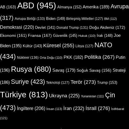
ABD
(945)
Avrupa
Amerika
(189)
AB
(163)
Almanya
(152)
(317)
Biden
(149)
Avrupa Birliği
(133)
Birleşmiş Milletler
(127)
BM
(112)
Demokrasi
(220)
Doğu Akdeniz
(172)
Devlet
(141)
Donald Trump
(131)
Joe
Ekonomi
(161)
Fransa
(167)
Güvenlik
(145)
Irak
(148)
Hukuk
(110)
NATO
Küresel
(255)
Biden
(195)
Kültür
(143)
Libya
(127)
(434)
Politika
(267)
Putin
PKK
(182)
Nükleer
(136)
Orta Doğu
(110)
Rusya
(680)
(196)
Strateji
Savaş
(179)
Soğuk Savaş
(156)
Suriye
(423)
Terör
(273)
(186)
Trump
(153)
Teknoloji
(127)
Türkiye
(813)
Çin
Ukrayna
(225)
Yunanistan
(111)
(473)
İsrail
(276)
İngiltere
(206)
İran
(232)
İnsan
(113)
İstihbarat
(121)