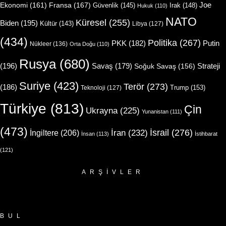
Joe
Ekonomi
(161)
Fransa
(167)
Güvenlik
(145)
Irak
(148)
Hukuk
(110)
NATO
Küresel
(255)
Biden
(195)
Kültür
(143)
Libya
(127)
(434)
Politika
(267)
Putin
PKK
(182)
Nükleer
(136)
Orta Doğu
(110)
Rusya
(680)
(196)
Strateji
Savaş
(179)
Soğuk Savaş
(156)
Suriye
(423)
Terör
(273)
(186)
Trump
(153)
Teknoloji
(127)
Türkiye
(813)
Çin
Ukrayna
(225)
Yunanistan
(111)
(473)
İsrail
(276)
İngiltere
(206)
İran
(232)
İnsan
(113)
İstihbarat
(121)
ARŞIVLER
Arşivler
BUL