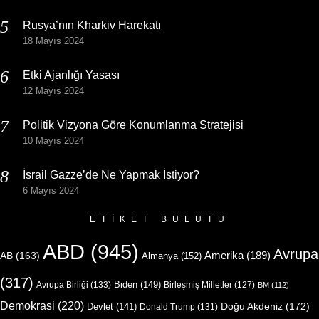
Rusya’nın Kharkiv Harekatı
18 Mayıs 2024
Etki Ajanlığı Yasası
12 Mayıs 2024
Politik Vizyona Göre Konumlanma Stratejisi
10 Mayıs 2024
İsrail Gazze’de Ne Yapmak İstiyor?
6 Mayıs 2024
ETIKET BULUTU
ABD
(945)
Avrupa
Amerika
(189)
AB
(163)
Almanya
(152)
(317)
Biden
(149)
Avrupa Birliği
(133)
Birleşmiş Milletler
(127)
BM
(112)
Demokrasi
(220)
Doğu Akdeniz
(172)
Devlet
(141)
Donald Trump
(131)