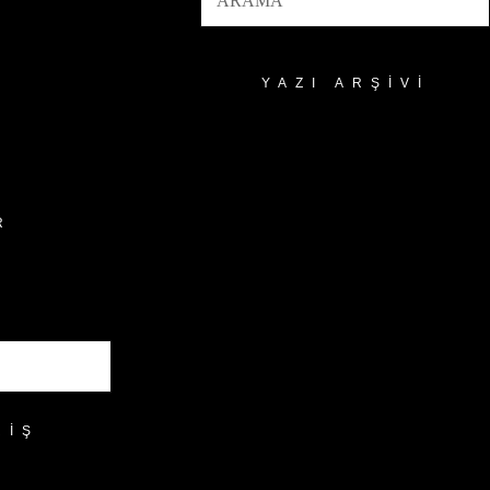
YAZI ARŞIVI
Yazı
Arşivi
R
RIŞ