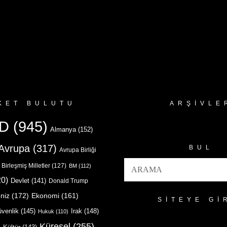
KET BULUTU
ARŞIVLE
Arşivler
D
(945)
Almanya
(152)
Avrupa
(317)
BUL
Avrupa Birliği
Birleşmiş Milletler
(127)
BM
(112)
0)
Devlet
(141)
Donald Trump
niz
(172)
Ekonomi
(161)
SITEYE GI
venlik
(145)
Irak
(148)
Hukuk
(110)
Küresel
(255)
)