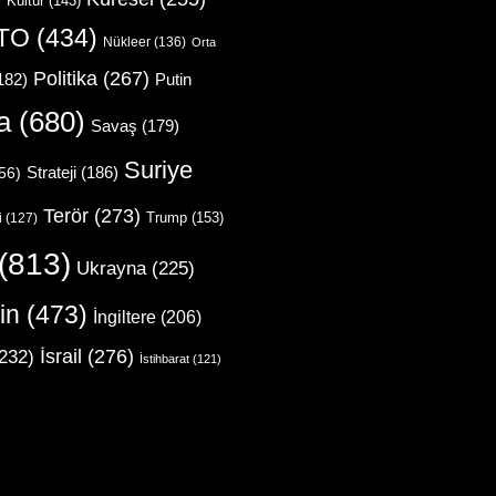
Kültür
(143)
TO
(434)
Nükleer
(136)
Orta
Politika
(267)
Putin
182)
a
(680)
Savaş
(179)
Suriye
Strateji
(186)
56)
Terör
(273)
Trump
(153)
i
(127)
(813)
Ukrayna
(225)
in
(473)
İngiltere
(206)
İsrail
(276)
232)
İstihbarat
(121)