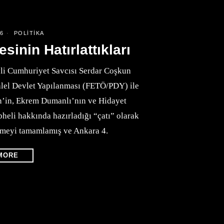
6
POLITIKA
inin Hatırlattıkları
li Cumhuriyet Savcısı Serdar Coşkun
ralel Devlet Yapılanması (FETÖ/PDY) ile
len’in, Ekrem Dumanlı’nın ve Hidayet
heli hakkında hazırladığı “çatı” olarak
nameyi tamamlamış ve Ankara 4.
MORE