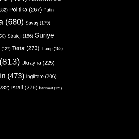
Politika
(267)
Putin
182)
a
(680)
Savaş
(179)
Suriye
Strateji
(186)
56)
Terör
(273)
Trump
(153)
i
(127)
(813)
Ukrayna
(225)
in
(473)
İngiltere
(206)
İsrail
(276)
232)
İstihbarat
(121)