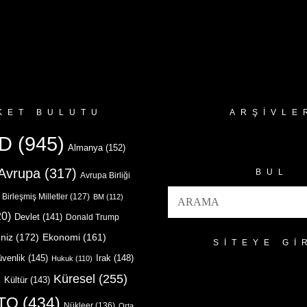
KET BULUTU
ARŞIVLE
Arşivler
D
(945)
Almanya
(152)
Avrupa
(317)
BUL
Avrupa Birliği
Birleşmiş Milletler
(127)
BM
(112)
0)
Devlet
(141)
Donald Trump
niz
(172)
Ekonomi
(161)
SITEYE GI
venlik
(145)
Irak
(148)
Hukuk
(110)
Küresel
(255)
)
Kültür
(143)
TO
(434)
Nükleer
(136)
Orta