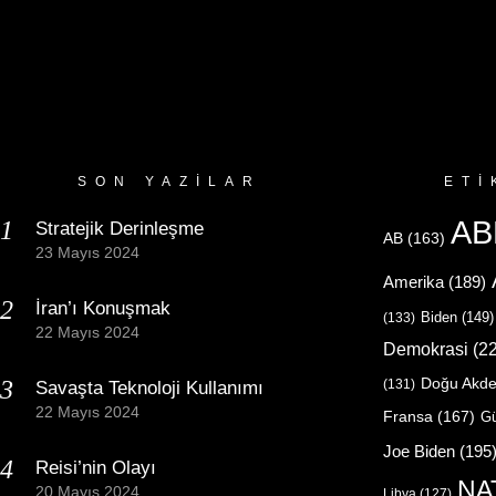
SON YAZILAR
ETI
AB
Stratejik Derinleşme
AB
(163)
23 Mayıs 2024
Amerika
(189)
İran’ı Konuşmak
Biden
(149)
(133)
22 Mayıs 2024
Demokrasi
(22
Doğu Akde
(131)
Savaşta Teknoloji Kullanımı
22 Mayıs 2024
Fransa
(167)
Gü
Joe Biden
(195
Reisi’nin Olayı
NA
20 Mayıs 2024
Libya
(127)