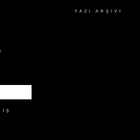
YAZI ARŞIVI
Yazı
Arşivi
R
RIŞ