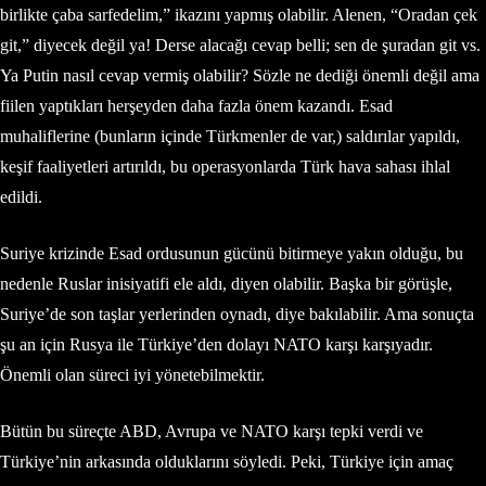
birlikte çaba sarfedelim,” ikazını yapmış olabilir. Alenen, “Oradan çek
git,” diyecek değil ya! Derse alacağı cevap belli; sen de şuradan git vs.
Ya Putin nasıl cevap vermiş olabilir? Sözle ne dediği önemli değil ama
fiilen yaptıkları herşeyden daha fazla önem kazandı. Esad
muhaliflerine (bunların içinde Türkmenler de var,) saldırılar yapıldı,
keşif faaliyetleri artırıldı, bu operasyonlarda Türk hava sahası ihlal
edildi.
Suriye krizinde Esad ordusunun gücünü bitirmeye yakın olduğu, bu
nedenle Ruslar inisiyatifi ele aldı, diyen olabilir. Başka bir görüşle,
Suriye’de son taşlar yerlerinden oynadı, diye bakılabilir. Ama sonuçta
şu an için Rusya ile Türkiye’den dolayı NATO karşı karşıyadır.
Önemli olan süreci iyi yönetebilmektir.
Bütün bu süreçte ABD, Avrupa ve NATO karşı tepki verdi ve
Türkiye’nin arkasında olduklarını söyledi. Peki, Türkiye için amaç