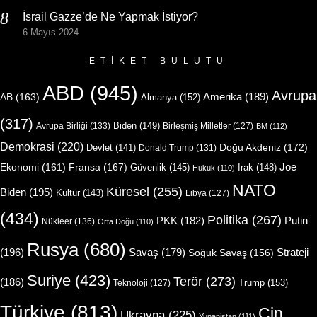
İsrail Gazze’de Ne Yapmak İstiyor?
6 Mayıs 2024
ETIKET BULUTU
ABD
(945)
Avrupa
Amerika
(189)
AB
(163)
Almanya
(152)
(317)
Biden
(149)
Avrupa Birliği
(133)
Birleşmiş Milletler
(127)
BM
(112)
Demokrasi
(220)
Doğu Akdeniz
(172)
Devlet
(141)
Donald Trump
(131)
Joe
Ekonomi
(161)
Fransa
(167)
Güvenlik
(145)
Irak
(148)
Hukuk
(110)
NATO
Küresel
(255)
Biden
(195)
Kültür
(143)
Libya
(127)
(434)
Politika
(267)
Putin
PKK
(182)
Nükleer
(136)
Orta Doğu
(110)
Rusya
(680)
(196)
Strateji
Savaş
(179)
Soğuk Savaş
(156)
Suriye
(423)
Terör
(273)
(186)
Trump
(153)
Teknoloji
(127)
Türkiye
(813)
Çin
Ukrayna
(225)
Yunanistan
(111)