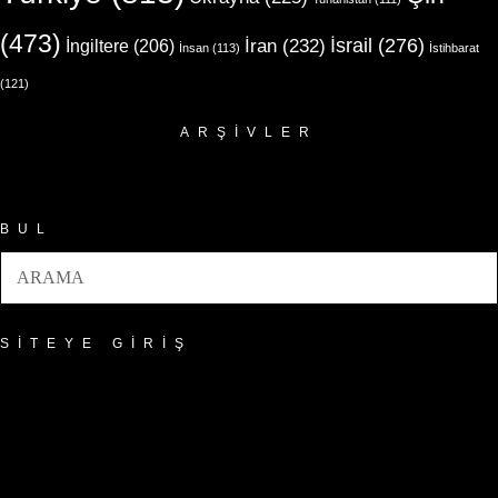
(473)
İsrail
(276)
İngiltere
(206)
İran
(232)
İnsan
(113)
İstihbarat
(121)
ARŞIVLER
Arşivler
BUL
SITEYE GIRIŞ