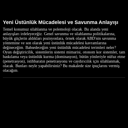
Yeni Üstünlük Mücadelesi ve Savunma Anlayışı
Temel konumuz silahlanma ve polemoloji olacak. Bu alanda yeni
anlayışları irdeleyeceğiz. Genel savunma ve silahlanma politikalarına,
büyük güçlerin aldıkları pozisyonlara, örnek olarak ABD'nin savunma
yöntemine ve son olarak yeni üstünlük mücadelesi kavramlarına
değineceğim. Bahsedeceğim yeni üstünlük mücadelesi terimleri neler?
Oyun değiştiricilik, sistemlerin sistemi mimarisi, otonom kor sistemler, tam
baskılama veya üstünlük kurma (dominasyon), bütün yönleriyle nüfuz etme
(penetrasyon), istihbaratın penetrasyonu ve caydırıcılık için silahlanmak,
olacak. Bunları neyle yapabilirsiniz? Bu makalede size ipuçlarını vermiş
olacağım.