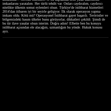
imkanlarını yaratalım. Her türlü tehdit var. Onları caydıralım, caydırıcı
nitelikte ülkenin somut eylemleri olsun. Türkiye'de istihbarat hizmetleri
2014'dan itibaren iyi bir seyirle gelişiyor. İlk olarak operasyon yapma
imkanı oldu. Kötü mü? Operasyonel İstihbarat gayet başarılı. Teröristler ve
bölgemizdeki hasım ülkeler bunu görüyorlar, dikkatleri çekildi. Şimdi de
bu tür ilave yasalar olsun isterim. Doğru adım! Elbette ben bu konuyu
istihbarat açısından ele alacağım, uzmanlığım bu yönde. Hukuk konusu
ayrı.