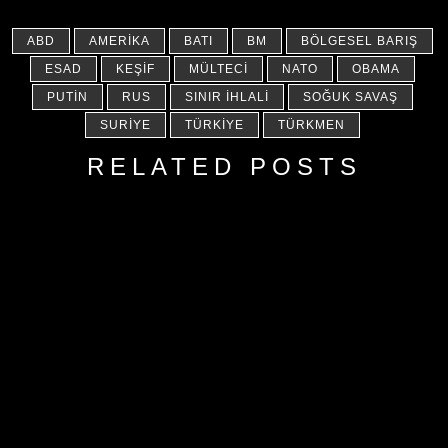
ABD
AMERIKA
BATI
BM
BÖLGESEL BARIŞ
ESAD
KEŞIF
MÜLTECI
NATO
OBAMA
PUTIN
RUS
SINIR IHLALI
SOĞUK SAVAŞ
SURIYE
TÜRKIYE
TÜRKMEN
RELATED POSTS