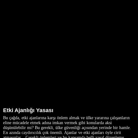
Etki Ajanlığı Yasası
Bu çağda, etki ajanlarına karşı önlem almak ve ülke yararına çalışanların
eline mücadele etmek adına imkan vermek gibi konularda aksi
düşünülebilir mi? Bu gerekli, ülke güvenliği açısından yerinde bir hamle.
En azında caydırıcılık çok önemli. Ajanlar ve etki ajanları öyle cirit
atmasınlar... Gerekli önlemleri ve bu kapsamda belli yasal düzenleme