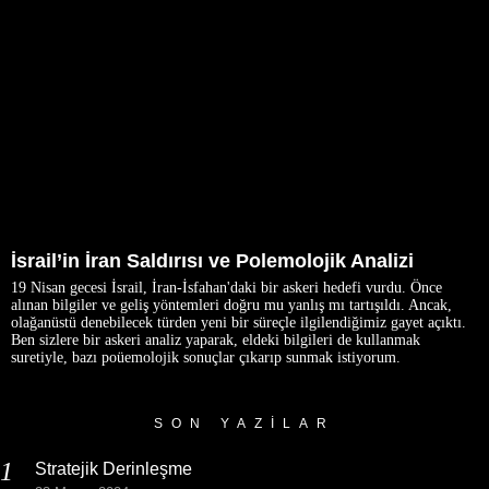
İsrail’in İran Saldırısı ve Polemolojik Analizi
19 Nisan gecesi İsrail, İran-İsfahan'daki bir askeri hedefi vurdu. Önce
alınan bilgiler ve geliş yöntemleri doğru mu yanlış mı tartışıldı. Ancak,
olağanüstü denebilecek türden yeni bir süreçle ilgilendiğimiz gayet açıktı.
Ben sizlere bir askeri analiz yaparak, eldeki bilgileri de kullanmak
suretiyle, bazı poüemolojik sonuçlar çıkarıp sunmak istiyorum.
SON YAZILAR
Stratejik Derinleşme