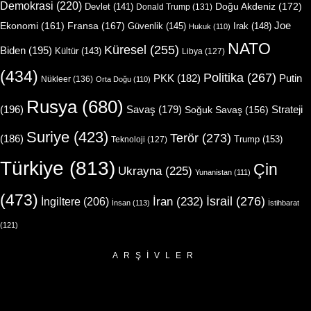
Demokrasi
(220)
Doğu Akdeniz
(172)
Devlet
(141)
Donald Trump
(131)
Joe
Ekonomi
(161)
Fransa
(167)
Güvenlik
(145)
Irak
(148)
Hukuk
(110)
NATO
Küresel
(255)
Biden
(195)
Kültür
(143)
Libya
(127)
(434)
Politika
(267)
Putin
PKK
(182)
Nükleer
(136)
Orta Doğu
(110)
Rusya
(680)
(196)
Strateji
Savaş
(179)
Soğuk Savaş
(156)
Suriye
(423)
Terör
(273)
(186)
Trump
(153)
Teknoloji
(127)
Türkiye
(813)
Çin
Ukrayna
(225)
Yunanistan
(111)
(473)
İsrail
(276)
İngiltere
(206)
İran
(232)
İnsan
(113)
İstihbarat
(121)
ARŞIVLER
Arşivler