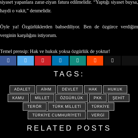
siyaset yapanlara zarar-ziyan fatura edilmelidir. “Yaptığı siyaset buysa,
haydi o vakit,” denmelidir.
Öyle ya! Özgürlüklerden bahsediliyor. Ben de özgürce verdiğim
verginin karşılığını istiyorum.
Temel prensip: Hak ve hukuk yoksa özgürlük de yoktur!
TAGS:
ADALET
AİHM
DEVLET
HAK
HUKUK
KAMU
MILLET
ÖZGÜRLÜK
PKK
ŞEHIT
TERÖR
TÜRK MILLETI
TÜRKIYE
TÜRKIYE CUMHURIYETI
VERGI
RELATED POSTS