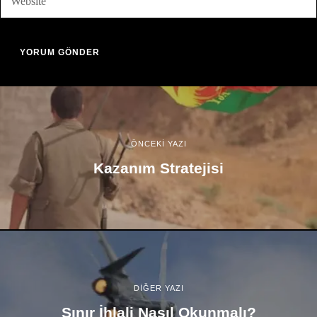
ÖNCEKİ YAZI
Kazanım Stratejisi
DİĞER YAZI
Sınır İhlali Nasıl Okunmalı?