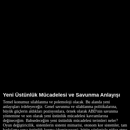
Yeni Üstünlük Mücadelesi ve Savunma Anlayışı
Temel konumuz silahlanma ve polemoloji olacak. Bu alanda yeni
anlayışları irdeleyeceğiz. Genel savunma ve silahlanma politikalarına,
büyük güçlerin aldıkları pozisyonlara, örnek olarak ABD'nin savunma
yöntemine ve son olarak yeni üstünlük mücadelesi kavramlarına
değineceğim. Bahsedeceğim yeni üstünlük mücadelesi terimleri neler?
Oyun değiştiricilik, sistemlerin sistemi mimarisi, otonom kor sistemler, tam
baskılama veya üstünlük kurma (dominasyon), bütün yönleriyle nüfuz etme