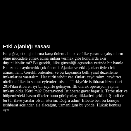
Etki Ajanlığı Yasası
Bu çağda, etki ajanlarına karşı önlem almak ve ülke yararına çalışanların
eline mücadele etmek adına imkan vermek gibi konularda aksi
düşünülebilir mi? Bu gerekli, ülke güvenliği açısından yerinde bir hamle.
En azında caydırıcılık çok önemli. Ajanlar ve etki ajanları öyle cirit
atmasınlar... Gerekli önlemleri ve bu kapsamda belli yasal düzenleme
imkanlarını yaratalım. Her türlü tehdit var. Onları caydıralım, caydırıcı
nitelikte ülkenin somut eylemleri olsun. Türkiye'de istihbarat hizmetleri
2014'dan itibaren iyi bir seyirle gelişiyor. İlk olarak operasyon yapma
imkanı oldu. Kötü mü? Operasyonel İstihbarat gayet başarılı. Teröristler ve
bölgemizdeki hasım ülkeler bunu görüyorlar, dikkatleri çekildi. Şimdi de
bu tür ilave yasalar olsun isterim. Doğru adım! Elbette ben bu konuyu
istihbarat açısından ele alacağım, uzmanlığım bu yönde. Hukuk konusu
ayrı.