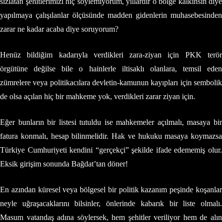
sızlatan şehitlerimizi hiç söylemiyorum, yıllardır o bölge kalkınsın diye
yapılmaya çalışılanlar ölçüsünde madden gidenlerin muhasebesinden
zarar ne kadar acaba diye soruyorum?
Henüz bildiğim kadarıyla verdikleri zara-ziyan için PKK terör
örgütüne değilse bile o hainlerle iltisaklı olanlara, temsil eden
zümrelere veya politikacılara devletin-kamunun kayıpları için sembolik
de olsa açılan hiç bir mahkeme yok, verdikleri zarar ziyan için.
Eğer bunların bir listesi tutuldu ise mahkemeler açılmalı, masaya bir
fatura konmalı, hesap bilinmelidir. Hak ve hukuku masaya koymazsa
Türkiye Cumhuriyeti kendini “gerçekçi” şekilde ifade edememiş olur.
Eksik girişim sonunda Bağdat’tan döner!
En azından küresel veya bölgesel bir politik kazanım peşinde koşanlar
neyle uğraşacaklarını bilsinler, önlerinde kabarık bir liste olmalı.
Masum vatandaş adına söylersek, hem şehitler veriliyor hem de alın