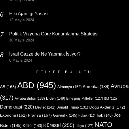
Etki Ajanlığı Yasası
12 Mayıs 2024
Politik Vizyona Göre Konumlanma Stratejisi
10 Mayıs 2024
İsrail Gazze’de Ne Yapmak İstiyor?
6 Mayıs 2024
ETIKET BULUTU
ABD
(945)
Avrupa
Amerika
(189)
AB
(163)
Almanya
(152)
(317)
Biden
(149)
Avrupa Birliği
(133)
Birleşmiş Milletler
(127)
BM
(112)
Demokrasi
(220)
Doğu Akdeniz
(172)
Devlet
(141)
Donald Trump
(131)
Joe
Ekonomi
(161)
Fransa
(167)
Güvenlik
(145)
Irak
(148)
Hukuk
(110)
NATO
Küresel
(255)
Biden
(195)
Kültür
(143)
Libya
(127)