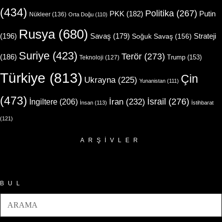
(434)
Politika
(267)
Putin
PKK
(182)
Nükleer
(136)
Orta Doğu
(110)
Rusya
(680)
(196)
Strateji
Savaş
(179)
Soğuk Savaş
(156)
Suriye
(423)
Terör
(273)
(186)
Trump
(153)
Teknoloji
(127)
Türkiye
(813)
Çin
Ukrayna
(225)
Yunanistan
(111)
(473)
İsrail
(276)
İngiltere
(206)
İran
(232)
İnsan
(113)
İstihbarat
(121)
ARŞIVLER
Arşivler
BUL