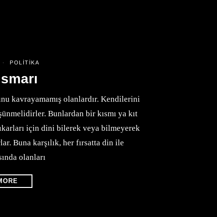
6
POLITIKA
ismarı
unu kavrayamamış olanlardır. Kendilerini
şünmelidirler. Bunlardan bir kısmı ya kıt
ıkarları için dini bilerek veya bilmeyerek
r. Buna karşılık, her fırsatta din ile
sında olanları
MORE