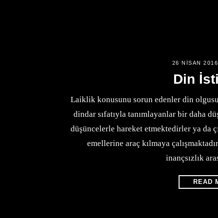
26 NISAN 201
Din İst
Laiklik konusunu sorun edenler din olgus
dindar sıfatıyla tanımlayanlar bir daha dü
düşüncelerle hareket etmektedirler ya da ç
emellerine araç kılmaya çalışmaktadırla
inançsızlık ara
READ 