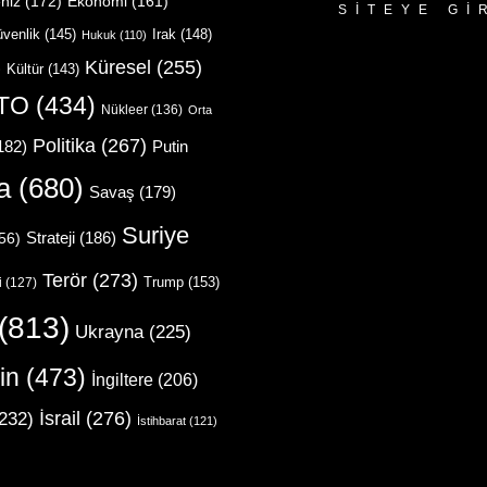
niz
(172)
Ekonomi
(161)
SITEYE GI
venlik
(145)
Irak
(148)
Hukuk
(110)
Küresel
(255)
)
Kültür
(143)
TO
(434)
Nükleer
(136)
Orta
Politika
(267)
Putin
182)
a
(680)
Savaş
(179)
Suriye
Strateji
(186)
56)
Terör
(273)
Trump
(153)
i
(127)
(813)
Ukrayna
(225)
in
(473)
İngiltere
(206)
İsrail
(276)
232)
İstihbarat
(121)