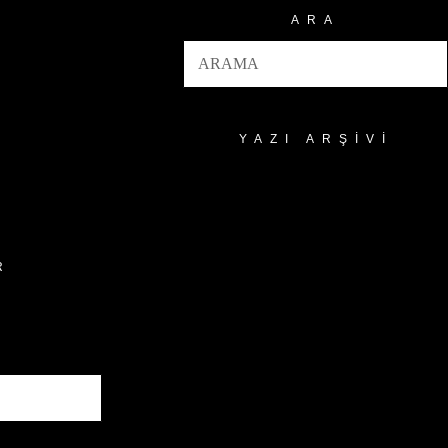
ARA
YAZI ARŞIVI
Yazı
Arşivi
R