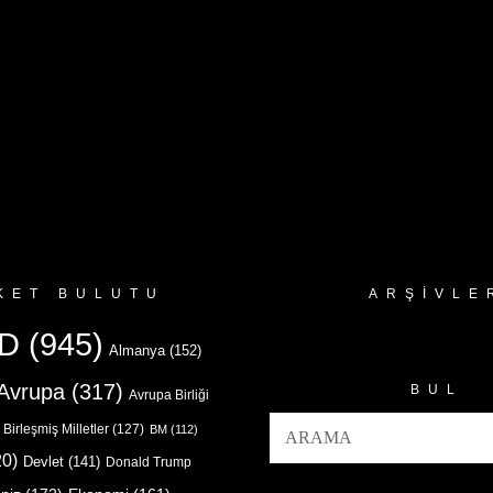
KET BULUTU
ARŞIVLE
Arşivler
D
(945)
Almanya
(152)
Avrupa
(317)
BUL
Avrupa Birliği
Birleşmiş Milletler
(127)
BM
(112)
0)
Devlet
(141)
Donald Trump