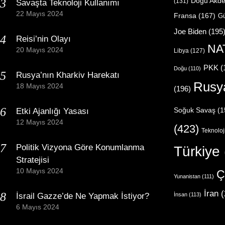
Doğu Akde
(131)
Savaşta Teknoloji Kullanımı
22 Mayıs 2024
Fransa
(167)
Gü
Joe Biden
(195
Reisi’nin Olayı
NA
20 Mayıs 2024
Libya
(127)
PKK
(
Doğu
(110)
Rusya’nın Kharkiv Harekatı
Rusy
18 Mayıs 2024
(196)
Etki Ajanlığı Yasası
Soğuk Savaş
(1
12 Mayıs 2024
(423)
Teknoloj
Politik Vizyona Göre Konumlanma
Türkiye
Stratejisi
10 Mayıs 2024
Ç
Yunanistan
(111)
İran
(
İsrail Gazze’de Ne Yapmak İstiyor?
İnsan
(113)
6 Mayıs 2024