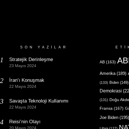
SON YAZILAR
ETI
AB
Stratejik Derinleşme
AB
(163)
23 Mayıs 2024
Amerika
(189)
İran’ı Konuşmak
Biden
(149)
(133)
22 Mayıs 2024
Demokrasi
(22
Doğu Akde
(131)
Savaşta Teknoloji Kullanımı
22 Mayıs 2024
Fransa
(167)
Gü
Joe Biden
(195
Reisi’nin Olayı
NA
20 Mayıs 2024
Libya
(127)