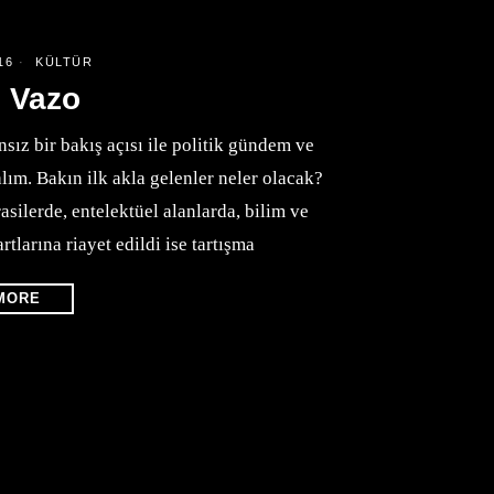
16
KÜLTÜR
l Vazo
sız bir bakış açısı ile politik gündem ve
lım. Bakın ilk akla gelenler neler olacak?
silerde, entelektüel alanlarda, bilim ve
rtlarına riayet edildi ise tartışma
MORE