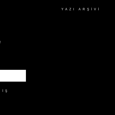
YAZI ARŞIVI
Yazı
Arşivi
R
RIŞ