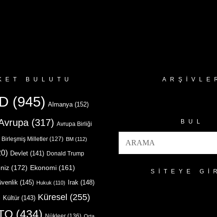
KET BULUTU
ARŞIVLE
Arşivler
D
(945)
Almanya
(152)
Avrupa
(317)
BUL
Avrupa Birliği
Birleşmiş Milletler
(127)
BM
(112)
0)
Devlet
(141)
Donald Trump
niz
(172)
Ekonomi
(161)
SITEYE GI
venlik
(145)
Irak
(148)
Hukuk
(110)
Küresel
(255)
)
Kültür
(143)
TO
(434)
Nükleer
(136)
Orta