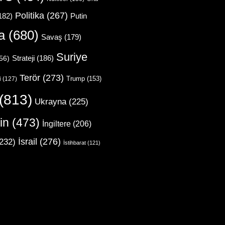
Politika
(267)
Putin
182)
a
(680)
Savaş
(179)
Suriye
Strateji
(186)
56)
Terör
(273)
Trump
(153)
i
(127)
(813)
Ukrayna
(225)
in
(473)
İngiltere
(206)
İsrail
(276)
232)
İstihbarat
(121)