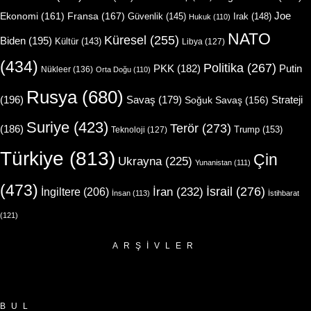
Joe
Ekonomi
(161)
Fransa
(167)
Güvenlik
(145)
Irak
(148)
Hukuk
(110)
NATO
Küresel
(255)
Biden
(195)
Kültür
(143)
Libya
(127)
(434)
Politika
(267)
Putin
PKK
(182)
Nükleer
(136)
Orta Doğu
(110)
Rusya
(680)
(196)
Strateji
Savaş
(179)
Soğuk Savaş
(156)
Suriye
(423)
Terör
(273)
(186)
Trump
(153)
Teknoloji
(127)
Türkiye
(813)
Çin
Ukrayna
(225)
Yunanistan
(111)
(473)
İsrail
(276)
İngiltere
(206)
İran
(232)
İnsan
(113)
İstihbarat
(121)
ARŞIVLER
Arşivler
BUL