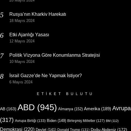
20 Mayıs 2024
Rusya’nın Kharkiv Harekatı
18 Mayıs 2024
Etki Ajanlığı Yasası
12 Mayıs 2024
Politik Vizyona Göre Konumlanma Stratejisi
10 Mayıs 2024
İsrail Gazze’de Ne Yapmak İstiyor?
6 Mayıs 2024
ETIKET BULUTU
ABD
(945)
Avrupa
Amerika
(189)
AB
(163)
Almanya
(152)
(317)
Biden
(149)
Avrupa Birliği
(133)
Birleşmiş Milletler
(127)
BM
(112)
Demokrasi
(220)
Doğu Akdeniz
(172)
Devlet
(141)
Donald Trump
(131)