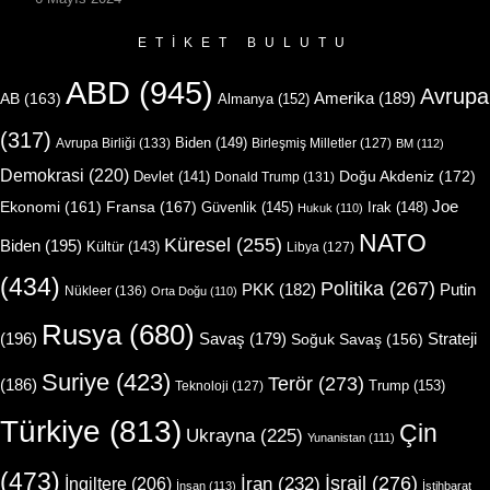
ETIKET BULUTU
ABD
(945)
Avrupa
Amerika
(189)
AB
(163)
Almanya
(152)
(317)
Biden
(149)
Avrupa Birliği
(133)
Birleşmiş Milletler
(127)
BM
(112)
Demokrasi
(220)
Doğu Akdeniz
(172)
Devlet
(141)
Donald Trump
(131)
Joe
Ekonomi
(161)
Fransa
(167)
Güvenlik
(145)
Irak
(148)
Hukuk
(110)
NATO
Küresel
(255)
Biden
(195)
Kültür
(143)
Libya
(127)
(434)
Politika
(267)
Putin
PKK
(182)
Nükleer
(136)
Orta Doğu
(110)
Rusya
(680)
(196)
Strateji
Savaş
(179)
Soğuk Savaş
(156)
Suriye
(423)
Terör
(273)
(186)
Trump
(153)
Teknoloji
(127)
Türkiye
(813)
Çin
Ukrayna
(225)
Yunanistan
(111)
(473)
İsrail
(276)
İngiltere
(206)
İran
(232)
İnsan
(113)
İstihbarat