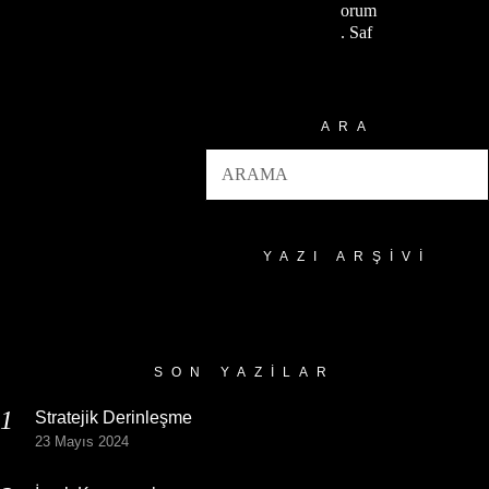
orum
. Saf
ARA
YAZI ARŞIVI
Yazı
Arşivi
SON YAZILAR
Stratejik Derinleşme
23 Mayıs 2024