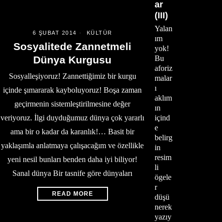
ar
(III)
Yalan
6 ŞUBAT 2014
KÜLTÜR
ım
Sosyalitede Zannetmeli
yok!
Dünya Kurgusu
Bu
aforiz
Sosyalleşiyoruz! Zannettiğimiz bir kurgu
malar
ı
içinde şımararak kayboluyoruz! Boşa zaman
aklım
geçirmenin sistemleştirilmesine değer
ın
veriyoruz. İlgi duyduğumuz dünya çok yararlı
içind
e
ama bir o kadar da karanlık!… Basit bir
belirg
yaklaşımla anlatmaya çalışacağım ve özellikle
in
resim
yeni nesil bunları benden daha iyi biliyor!
li
Sanal dünya Bir tasnife göre dünyaları
ögele
r
READ MORE
düşü
nerek
yazıy