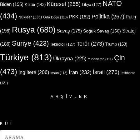
NATO
Küresel
(255)
Biden
(195)
Kültür
(143)
Libya
(127)
(434)
Politika
(267)
Putin
PKK
(182)
Nükleer
(136)
Orta Doğu
(110)
Rusya
(680)
(196)
Strateji
Savaş
(179)
Soğuk Savaş
(156)
Suriye
(423)
Terör
(273)
(186)
Trump
(153)
Teknoloji
(127)
Türkiye
(813)
Çin
Ukrayna
(225)
Yunanistan
(111)
(473)
İsrail
(276)
İngiltere
(206)
İran
(232)
İnsan
(113)
İstihbarat
(121)
ARŞIVLER
Arşivler
BUL