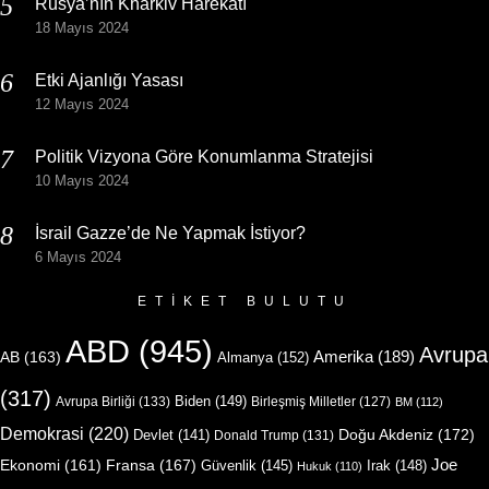
Rusya’nın Kharkiv Harekatı
18 Mayıs 2024
Etki Ajanlığı Yasası
12 Mayıs 2024
Politik Vizyona Göre Konumlanma Stratejisi
10 Mayıs 2024
İsrail Gazze’de Ne Yapmak İstiyor?
6 Mayıs 2024
ETIKET BULUTU
ABD
(945)
Avrupa
Amerika
(189)
AB
(163)
Almanya
(152)
(317)
Biden
(149)
Avrupa Birliği
(133)
Birleşmiş Milletler
(127)
BM
(112)
Demokrasi
(220)
Doğu Akdeniz
(172)
Devlet
(141)
Donald Trump
(131)
Joe
Ekonomi
(161)
Fransa
(167)
Güvenlik
(145)
Irak
(148)
Hukuk
(110)